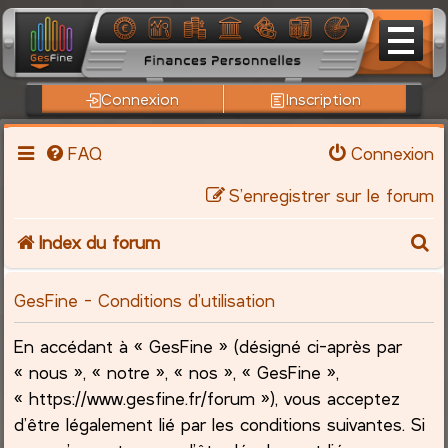
Connexion
Inscription
FAQ
Connexion
S’enregistrer sur le forum
R
Index du forum
e
GesFine - Conditions d’utilisation
c
En accédant à « GesFine » (désigné ci-après par
h
« nous », « notre », « nos », « GesFine »,
« https://www.gesfine.fr/forum »), vous acceptez
e
d’être légalement lié par les conditions suivantes. Si
r