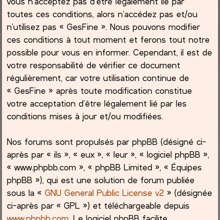
vous n’acceptez pas d’être légalement lié par
toutes ces conditions, alors n’accédez pas et/ou
c
n’utilisez pas « GesFine ». Nous pouvons modifier
ces conditions à tout moment et ferons tout notre
h
possible pour vous en informer. Cependant, il est de
e
votre responsabilité de vérifier ce document
régulièrement, car votre utilisation continue de
r
« GesFine » après toute modification constitue
votre acceptation d’être légalement lié par les
conditions mises à jour et/ou modifiées.
Nos forums sont propulsés par phpBB (désigné ci-
après par « ils », « eux », « leur », « logiciel phpBB »,
« www.phpbb.com », « phpBB Limited », « Équipes
phpBB »), qui est une solution de forum publiée
sous la «
GNU General Public License v2
» (désignée
ci-après par « GPL ») et téléchargeable depuis
www.phpbb.com
. Le logiciel phpBB facilite