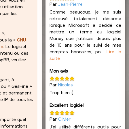
Par
Jean-Pierre
 utilisation
Comme beaucoup, je me suis
 par les
retrouvé totalement désarmé
lorsque Microsoft a décidé de
mettre un terme au logiciel
 »,
Money que j'utilisais depuis plus
ous la «
GNU
de 10 ans pour le suivi de mes
om
. Le logiciel
comptes bancaires, po...
Lire la
contenu ou des
suite
pBB, veuillez
Mon avis
çant, à
Par
Nicolas
s où « GesFine »
Trop bien :)
at et permanent,
e IP de tous les
Excellent logiciel
Par
Olivier
’importe quel
 informations
J'ai utilisé différents outils pour