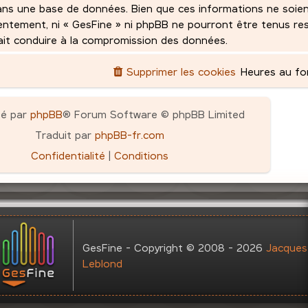
ans une base de données. Bien que ces informations ne soie
sentement, ni « GesFine » ni phpBB ne pourront être tenus r
rait conduire à la compromission des données.
Supprimer les cookies
Heures au f
pé par
phpBB
® Forum Software © phpBB Limited
Traduit par
phpBB-fr.com
Confidentialité
|
Conditions
GesFine - Copyright © 2008 - 2026
Jacques
Leblond