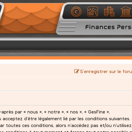
S’enregistrer sur le for
après par « nous », « notre », « nos », « GesFine »,
s acceptez d’être légalement lié par les conditions suivantes.
ar toutes ces conditions, alors n’accédez pas et/ou n’utilise
es conditions à tout moment et ferons tout notre possible 