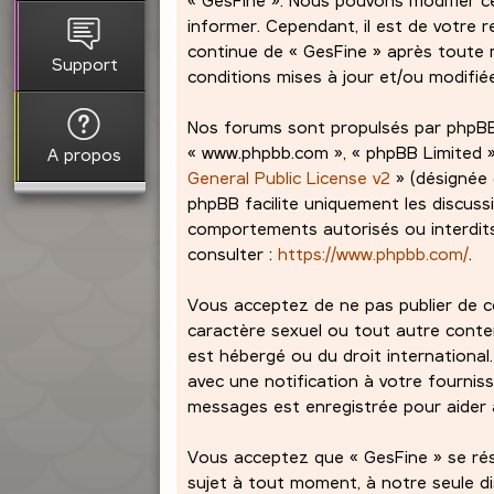
informer. Cependant, il est de votre r
continue de « GesFine » après toute m
Support
conditions mises à jour et/ou modifié
Nos forums sont propulsés par phpBB (dé
« www.phpbb.com », « phpBB Limited »,
A propos
General Public License v2
» (désignée 
phpBB facilite uniquement les discuss
comportements autorisés ou interdits 
consulter :
https://www.phpbb.com/
.
Vous acceptez de ne pas publier de co
caractère sexuel ou tout autre contenu
est hébergé ou du droit international
avec une notification à votre fourniss
messages est enregistrée pour aider à
Vous acceptez que « GesFine » se réser
sujet à tout moment, à notre seule d