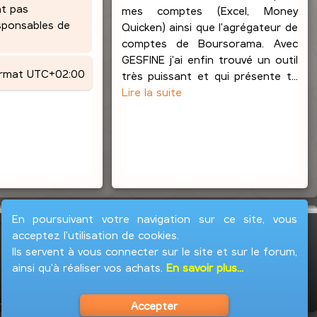
nt pas
mes comptes (Excel, Money
esponsables de
Quicken) ainsi que l'agrégateur de
comptes de Boursorama. Avec
GESFINE j'ai enfin trouvé un outil
ormat
UTC+02:00
très puissant et qui présente t...
Lire la suite
En poursuivant votre navigation sur ce site, vous
acceptez l'utilisation de cookies.
Ils servent à vous connecter sur le site et sur le forum,
ainsi qu'à réaliser vos achats.
En savoir plus...
Accepter