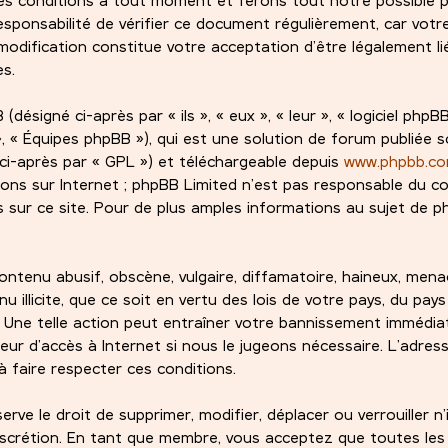
esponsabilité de vérifier ce document régulièrement, car votre
odification constitue votre acceptation d’être légalement lié
es.
signé ci-après par « ils », « eux », « leur », « logiciel phpBB
 « Équipes phpBB »), qui est une solution de forum publiée s
ci-après par « GPL ») et téléchargeable depuis
www.phpbb.c
ions sur Internet ; phpBB Limited n’est pas responsable du 
sur ce site. Pour de plus amples informations au sujet de ph
ntenu abusif, obscène, vulgaire, diffamatoire, haineux, mena
 illicite, que ce soit en vertu des lois de votre pays, du pay
. Une telle action peut entraîner votre bannissement immédi
eur d’accès à Internet si nous le jugeons nécessaire. L’adress
 faire respecter ces conditions.
ve le droit de supprimer, modifier, déplacer ou verrouiller n
iscrétion. En tant que membre, vous acceptez que toutes les