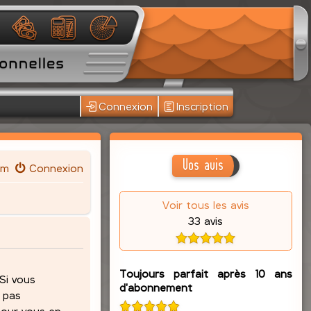
Connexion
Inscription
Vos avis
um
Connexion
Voir tous les avis
33 avis
Toujours parfait après 10 ans
 Si vous
d'abonnement
z pas
pour vous en