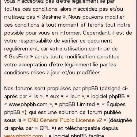
vous n’acceptez pas d’être légalement lié par
toutes ces conditions, alors n’accédez pas et/ou
c
n’utilisez pas « GesFine ». Nous pouvons modifier
ces conditions à tout moment et ferons tout notre
h
possible pour vous en informer. Cependant, il est de
e
votre responsabilité de vérifier ce document
régulièrement, car votre utilisation continue de
r
« GesFine » après toute modification constitue
votre acceptation d’être légalement lié par les
conditions mises à jour et/ou modifiées.
Nos forums sont propulsés par phpBB (désigné ci-
après par « ils », « eux », « leur », « logiciel phpBB »,
« www.phpbb.com », « phpBB Limited », « Équipes
phpBB »), qui est une solution de forum publiée
sous la «
GNU General Public License v2
» (désignée
ci-après par « GPL ») et téléchargeable depuis
www.phpbb.com
. Le logiciel phpBB facilite