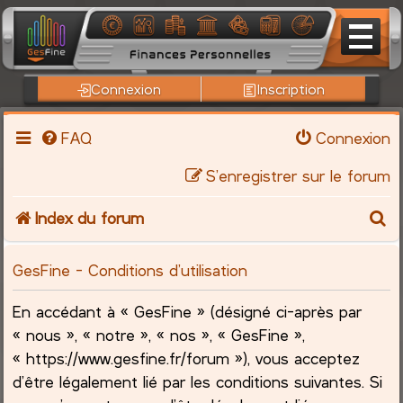
Connexion
Inscription
FAQ
Connexion
S’enregistrer sur le forum
R
Index du forum
e
GesFine - Conditions d’utilisation
c
En accédant à « GesFine » (désigné ci-après par
h
« nous », « notre », « nos », « GesFine »,
« https://www.gesfine.fr/forum »), vous acceptez
e
d’être légalement lié par les conditions suivantes. Si
r