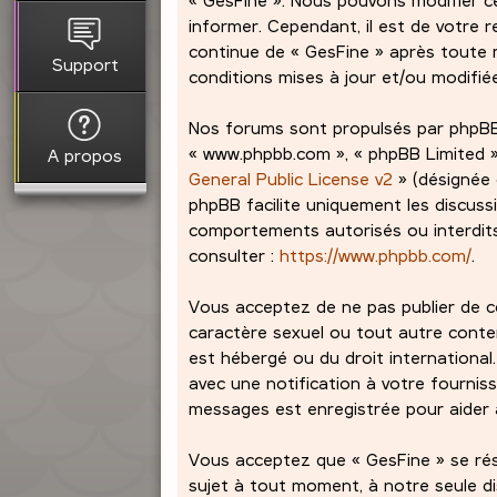
informer. Cependant, il est de votre r
continue de « GesFine » après toute m
Support
conditions mises à jour et/ou modifié
Nos forums sont propulsés par phpBB (dé
« www.phpbb.com », « phpBB Limited »,
A propos
General Public License v2
» (désignée 
phpBB facilite uniquement les discuss
comportements autorisés ou interdits 
consulter :
https://www.phpbb.com/
.
Vous acceptez de ne pas publier de co
caractère sexuel ou tout autre contenu
est hébergé ou du droit international
avec une notification à votre fourniss
messages est enregistrée pour aider à
Vous acceptez que « GesFine » se réser
sujet à tout moment, à notre seule d