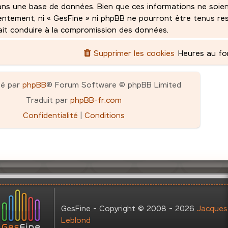
ans une base de données. Bien que ces informations ne soie
sentement, ni « GesFine » ni phpBB ne pourront être tenus r
rait conduire à la compromission des données.
Supprimer les cookies
Heures au f
pé par
phpBB
® Forum Software © phpBB Limited
Traduit par
phpBB-fr.com
Confidentialité
|
Conditions
GesFine - Copyright © 2008 - 2026
Jacques
Leblond