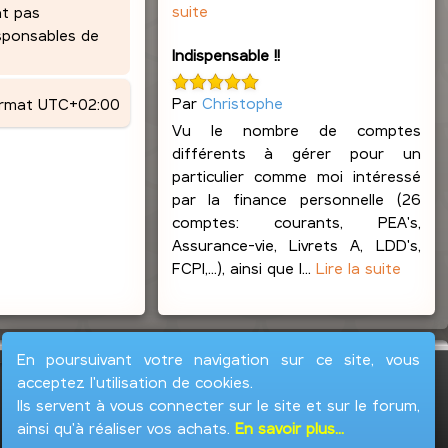
suite
nt pas
esponsables de
Indispensable !!
Par
Christophe
ormat
UTC+02:00
Vu le nombre de comptes
différents à gérer pour un
particulier comme moi intéressé
par la finance personnelle (26
comptes: courants, PEA's,
Assurance-vie, Livrets A, LDD's,
FCPI,...), ainsi que l...
Lire la suite
En poursuivant votre navigation sur ce site, vous
acceptez l'utilisation de cookies.
Ils servent à vous connecter sur le site et sur le forum,
ainsi qu'à réaliser vos achats.
En savoir plus...