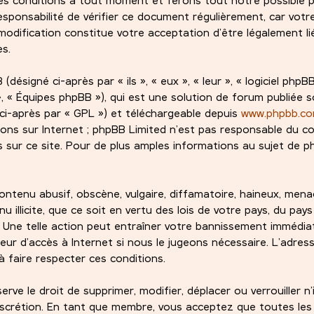
esponsabilité de vérifier ce document régulièrement, car votre
odification constitue votre acceptation d’être légalement lié
es.
signé ci-après par « ils », « eux », « leur », « logiciel phpBB
 « Équipes phpBB »), qui est une solution de forum publiée s
ci-après par « GPL ») et téléchargeable depuis
www.phpbb.c
ions sur Internet ; phpBB Limited n’est pas responsable du 
sur ce site. Pour de plus amples informations au sujet de ph
ntenu abusif, obscène, vulgaire, diffamatoire, haineux, mena
 illicite, que ce soit en vertu des lois de votre pays, du pay
. Une telle action peut entraîner votre bannissement immédi
eur d’accès à Internet si nous le jugeons nécessaire. L’adress
 faire respecter ces conditions.
ve le droit de supprimer, modifier, déplacer ou verrouiller n
iscrétion. En tant que membre, vous acceptez que toutes les