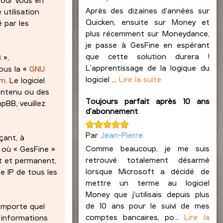
Après des dizaines d'années sur
 utilisation
Quicken, ensuite sur Money et
 par les
plus récemment sur Moneydance,
je passe à GesFine en espérant
que cette solution durera !
 »,
L'apprentissage de la logique du
ous la «
GNU
logiciel ...
Lire la suite
om
. Le logiciel
contenu ou des
Toujours parfait après 10 ans
pBB, veuillez
d'abonnement
Par
Jean-Pierre
çant, à
Comme beaucoup, je me suis
s où « GesFine »
retrouvé totalement désarmé
at et permanent,
lorsque Microsoft a décidé de
e IP de tous les
mettre un terme au logiciel
Money que j'utilisais depuis plus
de 10 ans pour le suivi de mes
’importe quel
comptes bancaires, po...
Lire la
 informations