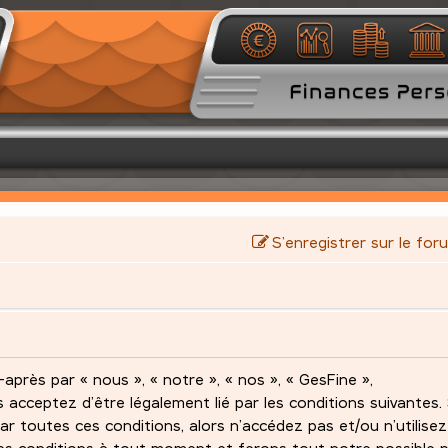
S’enregistrer sur le for
après par « nous », « notre », « nos », « GesFine »,
s acceptez d’être légalement lié par les conditions suivantes.
ar toutes ces conditions, alors n’accédez pas et/ou n’utilise
es conditions à tout moment et ferons tout notre possible 