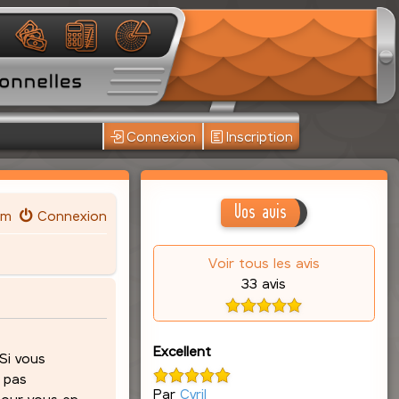
Connexion
Inscription
Vos avis
um
Connexion
Voir tous les avis
33 avis
Excellent
 Si vous
z pas
Par
Cyril
pour vous en