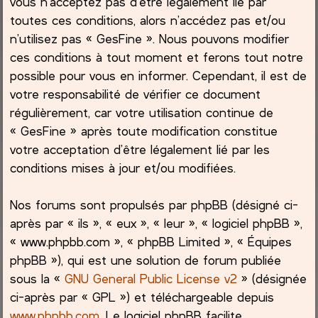
vous n’acceptez pas d’être légalement lié par
toutes ces conditions, alors n’accédez pas et/ou
c
n’utilisez pas « GesFine ». Nous pouvons modifier
ces conditions à tout moment et ferons tout notre
h
possible pour vous en informer. Cependant, il est de
e
votre responsabilité de vérifier ce document
régulièrement, car votre utilisation continue de
r
« GesFine » après toute modification constitue
votre acceptation d’être légalement lié par les
conditions mises à jour et/ou modifiées.
Nos forums sont propulsés par phpBB (désigné ci-
après par « ils », « eux », « leur », « logiciel phpBB »,
« www.phpbb.com », « phpBB Limited », « Équipes
phpBB »), qui est une solution de forum publiée
sous la «
GNU General Public License v2
» (désignée
ci-après par « GPL ») et téléchargeable depuis
www.phpbb.com
. Le logiciel phpBB facilite