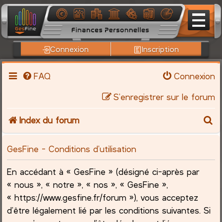
Connexion
Inscription
FAQ
Connexion
S’enregistrer sur le forum
R
Index du forum
e
GesFine - Conditions d’utilisation
c
En accédant à « GesFine » (désigné ci-après par
h
« nous », « notre », « nos », « GesFine »,
« https://www.gesfine.fr/forum »), vous acceptez
e
d’être légalement lié par les conditions suivantes. Si
r