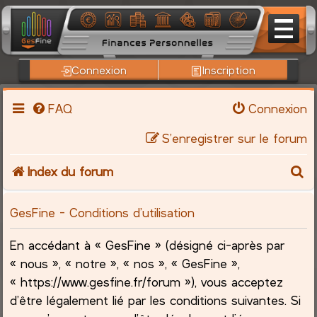
Connexion
Inscription
FAQ
Connexion
S’enregistrer sur le forum
R
Index du forum
e
GesFine - Conditions d’utilisation
c
En accédant à « GesFine » (désigné ci-après par
h
« nous », « notre », « nos », « GesFine »,
« https://www.gesfine.fr/forum »), vous acceptez
e
d’être légalement lié par les conditions suivantes. Si
r