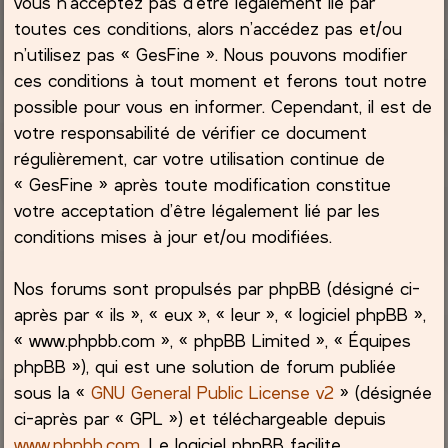
vous n’acceptez pas d’être légalement lié par
toutes ces conditions, alors n’accédez pas et/ou
c
n’utilisez pas « GesFine ». Nous pouvons modifier
ces conditions à tout moment et ferons tout notre
h
possible pour vous en informer. Cependant, il est de
e
votre responsabilité de vérifier ce document
régulièrement, car votre utilisation continue de
r
« GesFine » après toute modification constitue
votre acceptation d’être légalement lié par les
conditions mises à jour et/ou modifiées.
Nos forums sont propulsés par phpBB (désigné ci-
après par « ils », « eux », « leur », « logiciel phpBB »,
« www.phpbb.com », « phpBB Limited », « Équipes
phpBB »), qui est une solution de forum publiée
sous la «
GNU General Public License v2
» (désignée
ci-après par « GPL ») et téléchargeable depuis
www.phpbb.com
. Le logiciel phpBB facilite