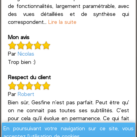
de fonctionnalités, largement paramétrable, avec
des vues détaillées et de synthèse qui
correspondent...
Lire la suite
Mon avis
Par
Nicolas
Trop bien :)
Respect du client
Par
Robert
Bien sûr, Gesfine n'est pas parfait. Peut être qu'
on ne connait pas toutes ses subtilités. C'est
pour cela qu'il évolue en permanence. Ce qui fait
que c'est un produit exeptionnel ...
Lire la suite
En poursuivant votre navigation sur ce site, vous
acceptez l'utilisation de cookies.