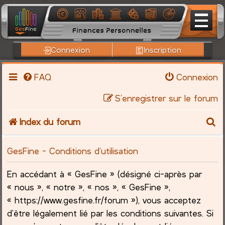
Connexion
Inscription
FAQ
Connexion
S’enregistrer sur le forum
R
Index du forum
e
GesFine - Conditions d’utilisation
c
En accédant à « GesFine » (désigné ci-après par
h
« nous », « notre », « nos », « GesFine »,
« https://www.gesfine.fr/forum »), vous acceptez
e
d’être légalement lié par les conditions suivantes. Si
r