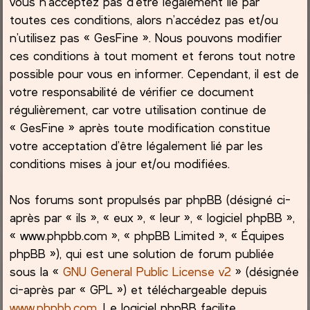
vous n’acceptez pas d’être légalement lié par
toutes ces conditions, alors n’accédez pas et/ou
c
n’utilisez pas « GesFine ». Nous pouvons modifier
ces conditions à tout moment et ferons tout notre
h
possible pour vous en informer. Cependant, il est de
e
votre responsabilité de vérifier ce document
régulièrement, car votre utilisation continue de
r
« GesFine » après toute modification constitue
votre acceptation d’être légalement lié par les
conditions mises à jour et/ou modifiées.
Nos forums sont propulsés par phpBB (désigné ci-
après par « ils », « eux », « leur », « logiciel phpBB »,
« www.phpbb.com », « phpBB Limited », « Équipes
phpBB »), qui est une solution de forum publiée
sous la «
GNU General Public License v2
» (désignée
ci-après par « GPL ») et téléchargeable depuis
www.phpbb.com
. Le logiciel phpBB facilite