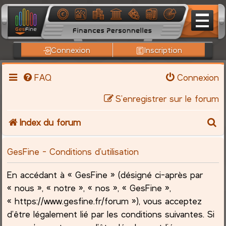
Connexion
Inscription
FAQ
Connexion
S’enregistrer sur le forum
R
Index du forum
e
GesFine - Conditions d’utilisation
c
En accédant à « GesFine » (désigné ci-après par
h
« nous », « notre », « nos », « GesFine »,
« https://www.gesfine.fr/forum »), vous acceptez
e
d’être légalement lié par les conditions suivantes. Si
r