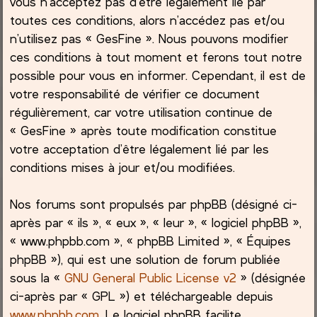
vous n’acceptez pas d’être légalement lié par
toutes ces conditions, alors n’accédez pas et/ou
c
n’utilisez pas « GesFine ». Nous pouvons modifier
ces conditions à tout moment et ferons tout notre
h
possible pour vous en informer. Cependant, il est de
e
votre responsabilité de vérifier ce document
régulièrement, car votre utilisation continue de
r
« GesFine » après toute modification constitue
votre acceptation d’être légalement lié par les
conditions mises à jour et/ou modifiées.
Nos forums sont propulsés par phpBB (désigné ci-
après par « ils », « eux », « leur », « logiciel phpBB »,
« www.phpbb.com », « phpBB Limited », « Équipes
phpBB »), qui est une solution de forum publiée
sous la «
GNU General Public License v2
» (désignée
ci-après par « GPL ») et téléchargeable depuis
www.phpbb.com
. Le logiciel phpBB facilite