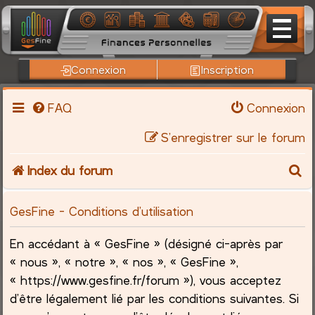
Connexion
Inscription
FAQ
Connexion
S’enregistrer sur le forum
R
Index du forum
e
GesFine - Conditions d’utilisation
c
En accédant à « GesFine » (désigné ci-après par
h
« nous », « notre », « nos », « GesFine »,
« https://www.gesfine.fr/forum »), vous acceptez
e
d’être légalement lié par les conditions suivantes. Si
r