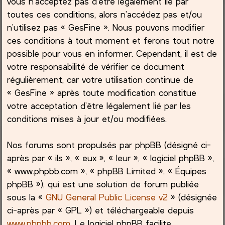
vous n’acceptez pas d’être légalement lié par
toutes ces conditions, alors n’accédez pas et/ou
c
n’utilisez pas « GesFine ». Nous pouvons modifier
ces conditions à tout moment et ferons tout notre
h
possible pour vous en informer. Cependant, il est de
e
votre responsabilité de vérifier ce document
régulièrement, car votre utilisation continue de
r
« GesFine » après toute modification constitue
votre acceptation d’être légalement lié par les
conditions mises à jour et/ou modifiées.
Nos forums sont propulsés par phpBB (désigné ci-
après par « ils », « eux », « leur », « logiciel phpBB »,
« www.phpbb.com », « phpBB Limited », « Équipes
phpBB »), qui est une solution de forum publiée
sous la «
GNU General Public License v2
» (désignée
ci-après par « GPL ») et téléchargeable depuis
www.phpbb.com
. Le logiciel phpBB facilite