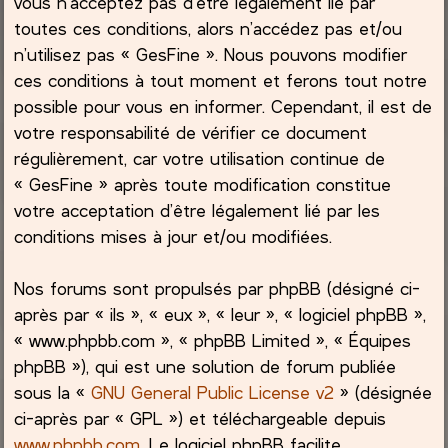
vous n’acceptez pas d’être légalement lié par
toutes ces conditions, alors n’accédez pas et/ou
c
n’utilisez pas « GesFine ». Nous pouvons modifier
ces conditions à tout moment et ferons tout notre
h
possible pour vous en informer. Cependant, il est de
e
votre responsabilité de vérifier ce document
régulièrement, car votre utilisation continue de
r
« GesFine » après toute modification constitue
votre acceptation d’être légalement lié par les
conditions mises à jour et/ou modifiées.
Nos forums sont propulsés par phpBB (désigné ci-
après par « ils », « eux », « leur », « logiciel phpBB »,
« www.phpbb.com », « phpBB Limited », « Équipes
phpBB »), qui est une solution de forum publiée
sous la «
GNU General Public License v2
» (désignée
ci-après par « GPL ») et téléchargeable depuis
www.phpbb.com
. Le logiciel phpBB facilite