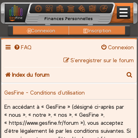
Connexion
Inscription
FAQ
Connexion
S’enregistrer sur le forum
R
Index du forum
e
GesFine - Conditions d’utilisation
c
En accédant à « GesFine » (désigné ci-après par
h
« nous », « notre », « nos », « GesFine »,
« https://www.gesfine.fr/forum »), vous acceptez
e
d’être légalement lié par les conditions suivantes. Si
r