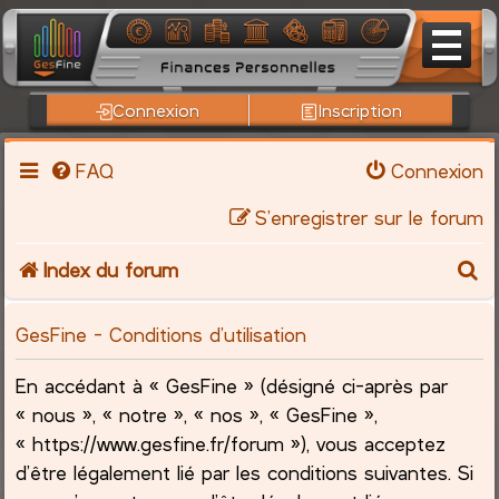
Connexion
Inscription
FAQ
Connexion
S’enregistrer sur le forum
R
Index du forum
e
GesFine - Conditions d’utilisation
c
En accédant à « GesFine » (désigné ci-après par
h
« nous », « notre », « nos », « GesFine »,
« https://www.gesfine.fr/forum »), vous acceptez
e
d’être légalement lié par les conditions suivantes. Si
r