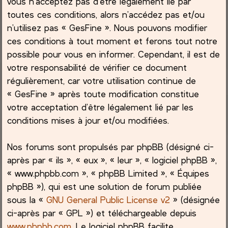
vous n’acceptez pas d’être légalement lié par
toutes ces conditions, alors n’accédez pas et/ou
c
n’utilisez pas « GesFine ». Nous pouvons modifier
ces conditions à tout moment et ferons tout notre
h
possible pour vous en informer. Cependant, il est de
e
votre responsabilité de vérifier ce document
régulièrement, car votre utilisation continue de
r
« GesFine » après toute modification constitue
votre acceptation d’être légalement lié par les
conditions mises à jour et/ou modifiées.
Nos forums sont propulsés par phpBB (désigné ci-
après par « ils », « eux », « leur », « logiciel phpBB »,
« www.phpbb.com », « phpBB Limited », « Équipes
phpBB »), qui est une solution de forum publiée
sous la «
GNU General Public License v2
» (désignée
ci-après par « GPL ») et téléchargeable depuis
www.phpbb.com
. Le logiciel phpBB facilite