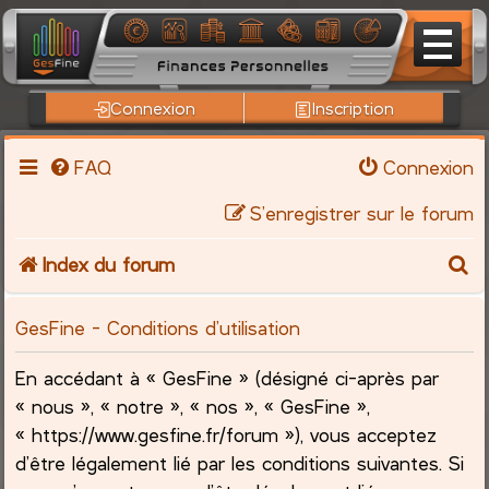
Connexion
Inscription
FAQ
Connexion
S’enregistrer sur le forum
R
Index du forum
e
GesFine - Conditions d’utilisation
c
En accédant à « GesFine » (désigné ci-après par
h
« nous », « notre », « nos », « GesFine »,
« https://www.gesfine.fr/forum »), vous acceptez
e
d’être légalement lié par les conditions suivantes. Si
r