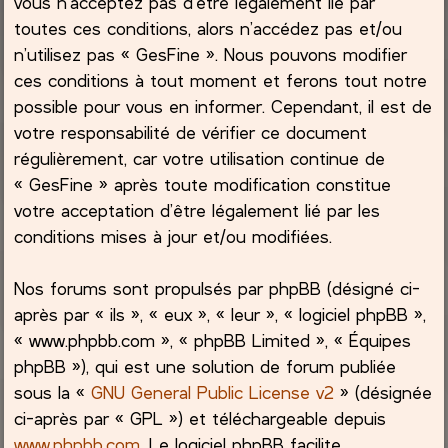
vous n’acceptez pas d’être légalement lié par
toutes ces conditions, alors n’accédez pas et/ou
c
n’utilisez pas « GesFine ». Nous pouvons modifier
ces conditions à tout moment et ferons tout notre
h
possible pour vous en informer. Cependant, il est de
e
votre responsabilité de vérifier ce document
régulièrement, car votre utilisation continue de
r
« GesFine » après toute modification constitue
votre acceptation d’être légalement lié par les
conditions mises à jour et/ou modifiées.
Nos forums sont propulsés par phpBB (désigné ci-
après par « ils », « eux », « leur », « logiciel phpBB »,
« www.phpbb.com », « phpBB Limited », « Équipes
phpBB »), qui est une solution de forum publiée
sous la «
GNU General Public License v2
» (désignée
ci-après par « GPL ») et téléchargeable depuis
www.phpbb.com
. Le logiciel phpBB facilite