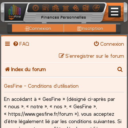
Connexion
Inscription
FAQ
Connexion
S’enregistrer sur le forum
R
Index du forum
e
GesFine - Conditions d’utilisation
c
En accédant à « GesFine » (désigné ci-après par
h
« nous », « notre », « nos », « GesFine »,
« https://www.gesfine.fr/forum »), vous acceptez
e
d’être légalement lié par les conditions suivantes. Si
r