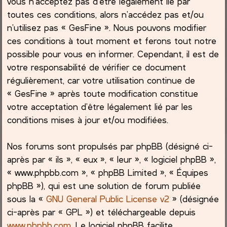
vous n’acceptez pas d’être légalement lié par
toutes ces conditions, alors n’accédez pas et/ou
c
n’utilisez pas « GesFine ». Nous pouvons modifier
ces conditions à tout moment et ferons tout notre
h
possible pour vous en informer. Cependant, il est de
e
votre responsabilité de vérifier ce document
régulièrement, car votre utilisation continue de
r
« GesFine » après toute modification constitue
votre acceptation d’être légalement lié par les
conditions mises à jour et/ou modifiées.
Nos forums sont propulsés par phpBB (désigné ci-
après par « ils », « eux », « leur », « logiciel phpBB »,
« www.phpbb.com », « phpBB Limited », « Équipes
phpBB »), qui est une solution de forum publiée
sous la «
GNU General Public License v2
» (désignée
ci-après par « GPL ») et téléchargeable depuis
www.phpbb.com
. Le logiciel phpBB facilite