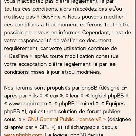
vous n’acceptez pas d’être légalement lié par
toutes ces conditions, alors n’accédez pas et/ou
c
n’utilisez pas « GesFine ». Nous pouvons modifier
ces conditions à tout moment et ferons tout notre
h
possible pour vous en informer. Cependant, il est de
e
votre responsabilité de vérifier ce document
régulièrement, car votre utilisation continue de
r
« GesFine » après toute modification constitue
votre acceptation d’être légalement lié par les
conditions mises à jour et/ou modifiées.
Nos forums sont propulsés par phpBB (désigné ci-
après par « ils », « eux », « leur », « logiciel phpBB »,
« www.phpbb.com », « phpBB Limited », « Équipes
phpBB »), qui est une solution de forum publiée
sous la «
GNU General Public License v2
» (désignée
ci-après par « GPL ») et téléchargeable depuis
www.phpbb.com
. Le logiciel phpBB facilite