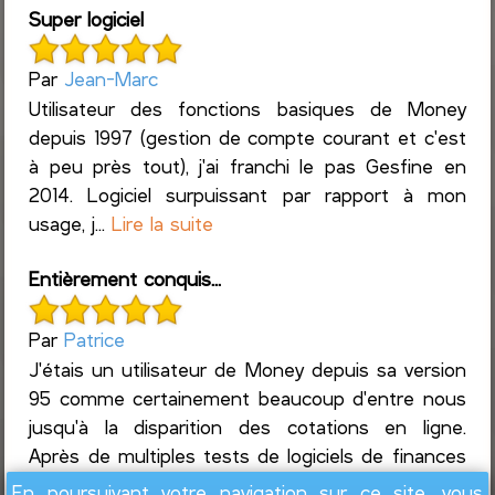
Super logiciel
Par
Jean-Marc
Utilisateur des fonctions basiques de Money
depuis 1997 (gestion de compte courant et c'est
à peu près tout), j'ai franchi le pas Gesfine en
2014. Logiciel surpuissant par rapport à mon
usage, j...
Lire la suite
Entièrement conquis...
Par
Patrice
J'étais un utilisateur de Money depuis sa version
95 comme certainement beaucoup d'entre nous
jusqu'à la disparition des cotations en ligne.
Après de multiples tests de logiciels de finances
...
Lire la suite
En poursuivant votre navigation sur ce site, vous