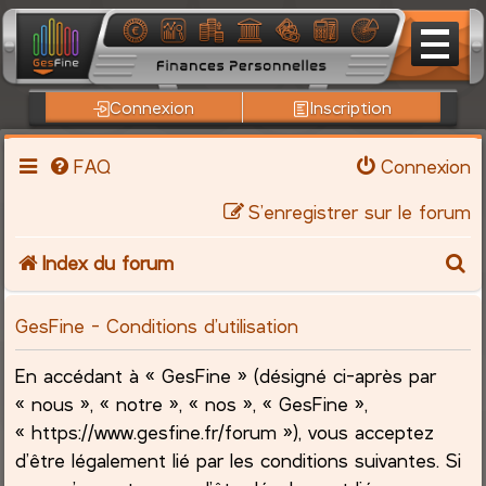
Connexion
Inscription
FAQ
Connexion
S’enregistrer sur le forum
R
Index du forum
e
GesFine - Conditions d’utilisation
c
En accédant à « GesFine » (désigné ci-après par
h
« nous », « notre », « nos », « GesFine »,
« https://www.gesfine.fr/forum »), vous acceptez
e
d’être légalement lié par les conditions suivantes. Si
r