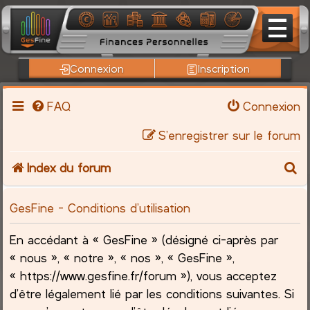
Connexion
Inscription
FAQ
Connexion
S’enregistrer sur le forum
R
Index du forum
e
GesFine - Conditions d’utilisation
c
En accédant à « GesFine » (désigné ci-après par
h
« nous », « notre », « nos », « GesFine »,
« https://www.gesfine.fr/forum »), vous acceptez
e
d’être légalement lié par les conditions suivantes. Si
r