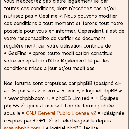
vous n’acceptez pas d’être légalement lié par
toutes ces conditions, alors n’accédez pas et/ou
c
n’utilisez pas « GesFine ». Nous pouvons modifier
ces conditions à tout moment et ferons tout notre
h
possible pour vous en informer. Cependant, il est de
e
votre responsabilité de vérifier ce document
régulièrement, car votre utilisation continue de
r
« GesFine » après toute modification constitue
votre acceptation d’être légalement lié par les
conditions mises à jour et/ou modifiées.
Nos forums sont propulsés par phpBB (désigné ci-
après par « ils », « eux », « leur », « logiciel phpBB »,
« www.phpbb.com », « phpBB Limited », « Équipes
phpBB »), qui est une solution de forum publiée
sous la «
GNU General Public License v2
» (désignée
ci-après par « GPL ») et téléchargeable depuis
www.phpbb.com
. Le logiciel phpBB facilite