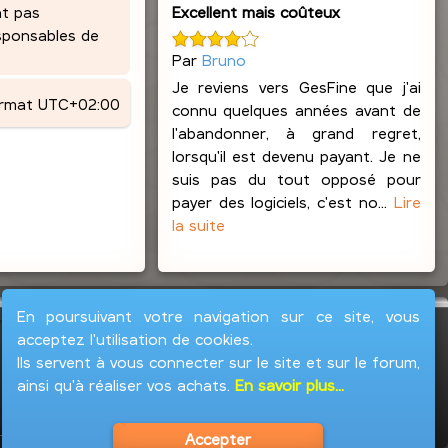
Excellent mais coûteux
nt pas
esponsables de
Par
Bruno
Je reviens vers GesFine que j'ai
ormat
UTC+02:00
connu quelques années avant de
l'abandonner, à grand regret,
lorsqu'il est devenu payant. Je ne
suis pas du tout opposé pour
payer des logiciels, c'est no...
Lire
la suite
En poursuivant votre navigation sur ce site, vous
acceptez l'utilisation de cookies.
Ils servent à vous connecter sur le site et sur le forum,
ainsi qu'à réaliser vos achats.
En savoir plus...
Accepter