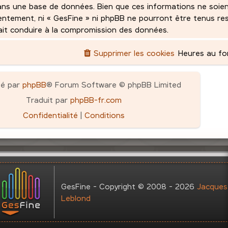
ans une base de données. Bien que ces informations ne soie
sentement, ni « GesFine » ni phpBB ne pourront être tenus r
rait conduire à la compromission des données.
Supprimer les cookies
Heures au f
pé par
phpBB
® Forum Software © phpBB Limited
Traduit par
phpBB-fr.com
Confidentialité
|
Conditions
GesFine - Copyright © 2008 - 2026
Jacques
Leblond