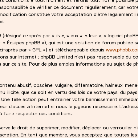
esponsabilité de vérifier ce document régulièrement, car votre
odification constitue votre acceptation d’être légalement lié
es.
signé ci-après par « ils », « eux », « leur », « logiciel phpBB
 « Équipes phpBB »), qui est une solution de forum publiée s
ci-après par « GPL ») et téléchargeable depuis
www.phpbb.c
ions sur Internet ; phpBB Limited n’est pas responsable du 
sur ce site. Pour de plus amples informations au sujet de ph
ntenu abusif, obscène, vulgaire, diffamatoire, haineux, mena
 illicite, que ce soit en vertu des lois de votre pays, du pay
. Une telle action peut entraîner votre bannissement immédi
eur d’accès à Internet si nous le jugeons nécessaire. L’adress
 faire respecter ces conditions.
ve le droit de supprimer, modifier, déplacer ou verrouiller n
iscrétion. En tant que membre, vous acceptez que toutes les