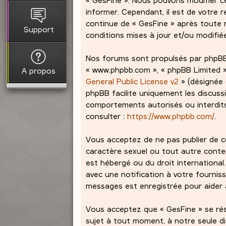
informer. Cependant, il est de votre r
continue de « GesFine » après toute m
Support
conditions mises à jour et/ou modifié
Nos forums sont propulsés par phpBB (dé
« www.phpbb.com », « phpBB Limited »,
A propos
General Public License v2
» (désignée 
phpBB facilite uniquement les discuss
comportements autorisés ou interdits 
consulter :
https://www.phpbb.com/
.
Vous acceptez de ne pas publier de co
caractère sexuel ou tout autre contenu
est hébergé ou du droit international
avec une notification à votre fourniss
messages est enregistrée pour aider à
Vous acceptez que « GesFine » se réser
sujet à tout moment, à notre seule d