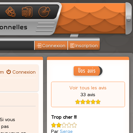
Connexion
Inscription
Vos avis
um
Connexion
Voir tous les avis
33 avis
Trop cher !!!
 Si vous
z pas
Par
Serge
pour vous en