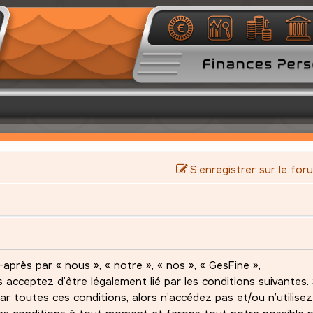
S’enregistrer sur le for
après par « nous », « notre », « nos », « GesFine »,
s acceptez d’être légalement lié par les conditions suivantes.
ar toutes ces conditions, alors n’accédez pas et/ou n’utilise
es conditions à tout moment et ferons tout notre possible 