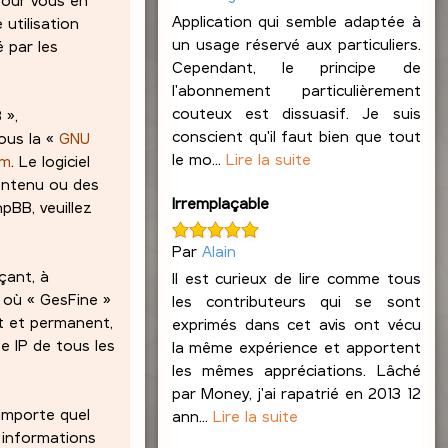
Application qui semble adaptée à
 utilisation
un usage réservé aux particuliers.
 par les
Cependant, le principe de
l'abonnement particulièrement
couteux est dissuasif. Je suis
 »,
conscient qu'il faut bien que tout
ous la «
GNU
le mo...
Lire la suite
om
. Le logiciel
contenu ou des
Irremplaçable
pBB, veuillez
Par
Alain
çant, à
Il est curieux de lire comme tous
s où « GesFine »
les contributeurs qui se sont
at et permanent,
exprimés dans cet avis ont vécu
e IP de tous les
la même expérience et apportent
les mêmes appréciations. Lâché
par Money, j'ai rapatrié en 2013 12
’importe quel
ann...
Lire la suite
 informations