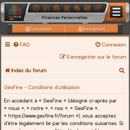
Connexion
Inscription
FAQ
Connexion
S’enregistrer sur le forum
R
Index du forum
e
GesFine - Conditions d’utilisation
c
En accédant à « GesFine » (désigné ci-après par
h
« nous », « notre », « nos », « GesFine »,
« https://www.gesfine.fr/forum »), vous acceptez
e
d’être légalement lié par les conditions suivantes. Si
r