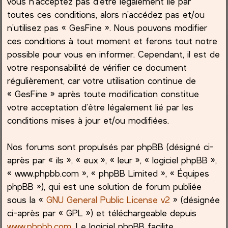
vous n’acceptez pas d’être légalement lié par
toutes ces conditions, alors n’accédez pas et/ou
c
n’utilisez pas « GesFine ». Nous pouvons modifier
ces conditions à tout moment et ferons tout notre
h
possible pour vous en informer. Cependant, il est de
e
votre responsabilité de vérifier ce document
régulièrement, car votre utilisation continue de
r
« GesFine » après toute modification constitue
votre acceptation d’être légalement lié par les
conditions mises à jour et/ou modifiées.
Nos forums sont propulsés par phpBB (désigné ci-
après par « ils », « eux », « leur », « logiciel phpBB »,
« www.phpbb.com », « phpBB Limited », « Équipes
phpBB »), qui est une solution de forum publiée
sous la «
GNU General Public License v2
» (désignée
ci-après par « GPL ») et téléchargeable depuis
www.phpbb.com
. Le logiciel phpBB facilite