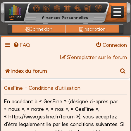
Connexion
Inscription
FAQ
Connexion
S’enregistrer sur le forum
R
Index du forum
e
GesFine - Conditions d’utilisation
c
En accédant à « GesFine » (désigné ci-après par
h
« nous », « notre », « nos », « GesFine »,
« https://www.gesfine.fr/forum »), vous acceptez
e
d’être légalement lié par les conditions suivantes. Si
r