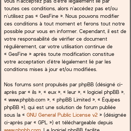
vous n’acceptez pas d’être légalement lié par
toutes ces conditions, alors n’accédez pas et/ou
c
n’utilisez pas « GesFine ». Nous pouvons modifier
ces conditions à tout moment et ferons tout notre
h
possible pour vous en informer. Cependant, il est de
e
votre responsabilité de vérifier ce document
régulièrement, car votre utilisation continue de
r
« GesFine » après toute modification constitue
votre acceptation d’être légalement lié par les
conditions mises à jour et/ou modifiées.
Nos forums sont propulsés par phpBB (désigné ci-
après par « ils », « eux », « leur », « logiciel phpBB »,
« www.phpbb.com », « phpBB Limited », « Équipes
phpBB »), qui est une solution de forum publiée
sous la «
GNU General Public License v2
» (désignée
ci-après par « GPL ») et téléchargeable depuis
www.phpbb.com
. Le logiciel phpBB facilite