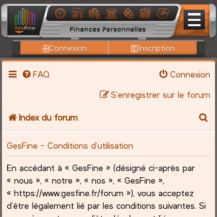
Connexion
Inscription
FAQ
Connexion
S’enregistrer sur le forum
R
Index du forum
e
GesFine - Conditions d’utilisation
c
En accédant à « GesFine » (désigné ci-après par
h
« nous », « notre », « nos », « GesFine »,
« https://www.gesfine.fr/forum »), vous acceptez
e
d’être légalement lié par les conditions suivantes. Si
r