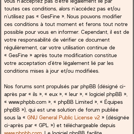
vous n’acceptez pas d’être légalement lié par
toutes ces conditions, alors n’accédez pas et/ou
c
n’utilisez pas « GesFine ». Nous pouvons modifier
ces conditions à tout moment et ferons tout notre
h
possible pour vous en informer. Cependant, il est de
e
votre responsabilité de vérifier ce document
régulièrement, car votre utilisation continue de
r
« GesFine » après toute modification constitue
votre acceptation d’être légalement lié par les
conditions mises à jour et/ou modifiées.
Nos forums sont propulsés par phpBB (désigné ci-
après par « ils », « eux », « leur », « logiciel phpBB »,
« www.phpbb.com », « phpBB Limited », « Équipes
phpBB »), qui est une solution de forum publiée
sous la «
GNU General Public License v2
» (désignée
ci-après par « GPL ») et téléchargeable depuis
www.phpbb.com
. Le logiciel phpBB facilite