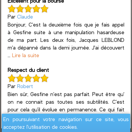
Excellent pour la bourse
Par
Claude
Bonjour, C'est la deuxième fois que je fais appel
à Gesfine suite à une manipulation hasardeuse
de ma part. Les deux fois, Jacques LEBLOND
m'a dépanné dans la demi journée. J'ai découvert
...
Lire la suite
Respect du client
Par
Robert
Bien sûr, Gesfine n'est pas parfait. Peut être qu'
on ne connait pas toutes ses subtilités. C'est
pour cela qu'il évolue en permanence. Ce qui fait
que c'est un produit exeptionnel ...
Lire la suite
En poursuivant votre navigation sur ce site, vous
acceptez l'utilisation de cookies.