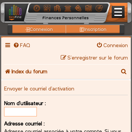
Connexion
Inscription
FAQ
Connexion
S’enregistrer sur le forum
R
Index du forum
e
Envoyer le courriel d’activation
c
Nom d’utilisateur :
h
e
Adresse courriel :
Adresse courriel associée à votre compte. Si vous
r