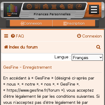
Connexion
Inscription
FAQ
Connexion
R
Index du forum
e
Langue :
c
GesFine - Enregistrement
h
En accédant à « GesFine » (désigné ci-après par
« nous », « notre », « nos », « GesFine »,
e
« https://www.gesfine.fr/forum »), vous acceptez
r
d’être légalement lié par les conditions suivantes. Si
vous n’acceptez pas d’être légalement lié par
c