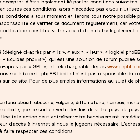
s acceptez d’être légalement lié par les conditions suivantes.
ar toutes ces conditions, alors n’accédez pas et/ou n’utilise
es conditions à tout moment et ferons tout notre possible 
esponsabilité de vérifier ce document régulièrement, car votre
odification constitue votre acceptation d’être légalement lié
es.
signé ci-après par « ils », « eux », « leur », « logiciel phpBB
 « Équipes phpBB »), qui est une solution de forum publiée s
ci-après par « GPL ») et téléchargeable depuis
www.phpbb.c
ions sur Internet ; phpBB Limited n’est pas responsable du 
sur ce site. Pour de plus amples informations au sujet de ph
ntenu abusif, obscène, vulgaire, diffamatoire, haineux, mena
 illicite, que ce soit en vertu des lois de votre pays, du pay
. Une telle action peut entraîner votre bannissement immédi
eur d’accès à Internet si nous le jugeons nécessaire. L’adress
 faire respecter ces conditions.