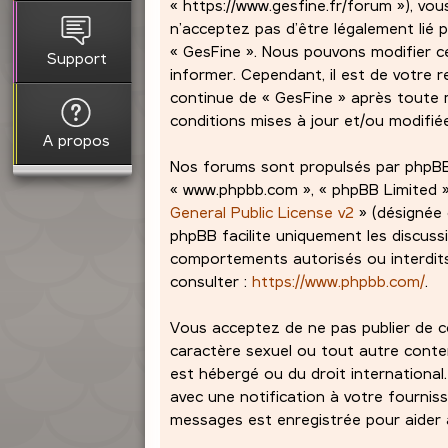
« https://www.gesfine.fr/forum »), vou
n’acceptez pas d’être légalement lié p
« GesFine ». Nous pouvons modifier c
Support
informer. Cependant, il est de votre r
continue de « GesFine » après toute m
conditions mises à jour et/ou modifié
A propos
Nos forums sont propulsés par phpBB (dé
« www.phpbb.com », « phpBB Limited »,
General Public License v2
» (désignée 
phpBB facilite uniquement les discuss
comportements autorisés ou interdits 
consulter :
https://www.phpbb.com/
.
Vous acceptez de ne pas publier de co
caractère sexuel ou tout autre contenu
est hébergé ou du droit international
avec une notification à votre fourniss
messages est enregistrée pour aider à