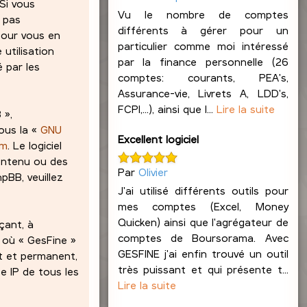
 Si vous
Vu le nombre de comptes
z pas
différents à gérer pour un
pour vous en
particulier comme moi intéressé
 utilisation
par la finance personnelle (26
 par les
comptes: courants, PEA's,
Assurance-vie, Livrets A, LDD's,
FCPI,...), ainsi que l...
Lire la suite
 »,
ous la «
GNU
Excellent logiciel
om
. Le logiciel
contenu ou des
Par
Olivier
pBB, veuillez
J'ai utilisé différents outils pour
mes comptes (Excel, Money
Quicken) ainsi que l'agrégateur de
çant, à
comptes de Boursorama. Avec
s où « GesFine »
GESFINE j'ai enfin trouvé un outil
at et permanent,
très puissant et qui présente t...
e IP de tous les
Lire la suite