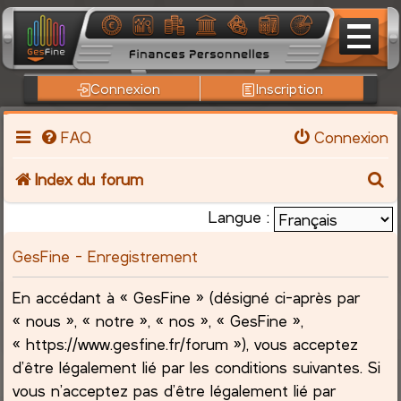
Connexion
Inscription
FAQ
Connexion
R
Index du forum
e
Langue :
c
GesFine - Enregistrement
h
En accédant à « GesFine » (désigné ci-après par
« nous », « notre », « nos », « GesFine »,
e
« https://www.gesfine.fr/forum »), vous acceptez
r
d’être légalement lié par les conditions suivantes. Si
vous n’acceptez pas d’être légalement lié par
c