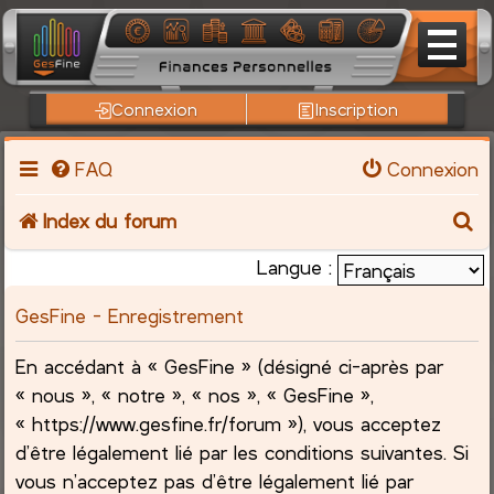
Connexion
Inscription
FAQ
Connexion
R
Index du forum
e
Langue :
c
GesFine - Enregistrement
h
En accédant à « GesFine » (désigné ci-après par
« nous », « notre », « nos », « GesFine »,
e
« https://www.gesfine.fr/forum »), vous acceptez
r
d’être légalement lié par les conditions suivantes. Si
vous n’acceptez pas d’être légalement lié par
c