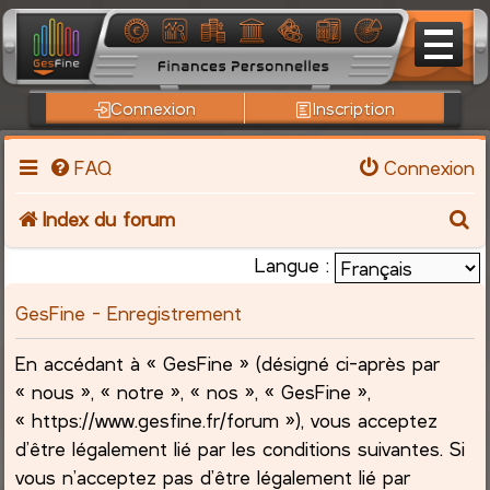
Connexion
Inscription
FAQ
Connexion
R
Index du forum
e
Langue :
c
GesFine - Enregistrement
h
En accédant à « GesFine » (désigné ci-après par
« nous », « notre », « nos », « GesFine »,
e
« https://www.gesfine.fr/forum »), vous acceptez
r
d’être légalement lié par les conditions suivantes. Si
vous n’acceptez pas d’être légalement lié par
c