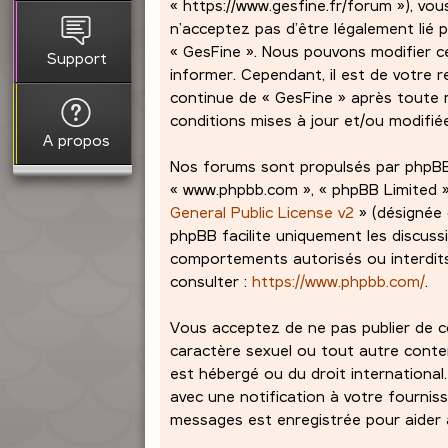
« https://www.gesfine.fr/forum »), vou
n’acceptez pas d’être légalement lié p
« GesFine ». Nous pouvons modifier c
Support
informer. Cependant, il est de votre r
continue de « GesFine » après toute m
conditions mises à jour et/ou modifié
A propos
Nos forums sont propulsés par phpBB (dé
« www.phpbb.com », « phpBB Limited »,
General Public License v2
» (désignée 
phpBB facilite uniquement les discuss
comportements autorisés ou interdits 
consulter :
https://www.phpbb.com/
.
Vous acceptez de ne pas publier de co
caractère sexuel ou tout autre contenu
est hébergé ou du droit international
avec une notification à votre fourniss
messages est enregistrée pour aider à