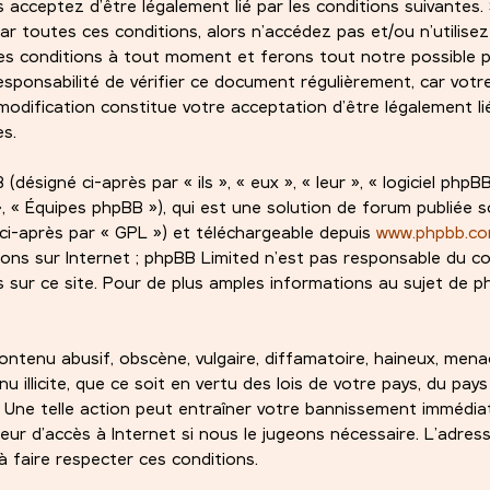
s acceptez d’être légalement lié par les conditions suivantes.
ar toutes ces conditions, alors n’accédez pas et/ou n’utilise
es conditions à tout moment et ferons tout notre possible 
esponsabilité de vérifier ce document régulièrement, car votre
odification constitue votre acceptation d’être légalement lié
es.
signé ci-après par « ils », « eux », « leur », « logiciel phpBB
 « Équipes phpBB »), qui est une solution de forum publiée s
ci-après par « GPL ») et téléchargeable depuis
www.phpbb.c
ions sur Internet ; phpBB Limited n’est pas responsable du 
sur ce site. Pour de plus amples informations au sujet de ph
ntenu abusif, obscène, vulgaire, diffamatoire, haineux, mena
 illicite, que ce soit en vertu des lois de votre pays, du pay
. Une telle action peut entraîner votre bannissement immédi
eur d’accès à Internet si nous le jugeons nécessaire. L’adress
 faire respecter ces conditions.