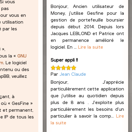
 Si vous
Bonjour, Ancien utilisateur de
z pas
Money, j'utilise Gesfine pour la
pour vous en
gestion de portefeuille boursier
 utilisation
depuis début 2014. Depuis lors
 par les
Jacques LEBLOND et Patrice ont
en permanence amélioré le
logiciel. En ...
Lire la suite
 »,
ous la «
GNU
Super appli !!
om
. Le logiciel
contenu ou des
Par
Jean Claude
pBB, veuillez
Bonjour, J'apprécie
particulièrement cette application
que j'utilise au quotidien depuis
çant, à
plus de 8 ans . J'exploite plus
s où « GesFine »
particulièrement les besoins d'un
at et permanent,
particulier à savoir la comp...
Lire
e IP de tous les
la suite