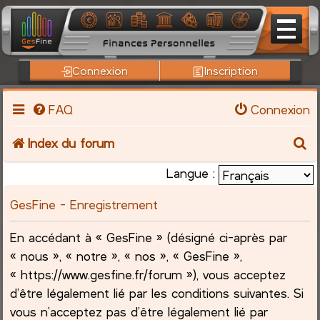
Connexion
Inscription
FAQ
Connexion
R
Index du forum
e
Langue :
c
GesFine - Enregistrement
h
En accédant à « GesFine » (désigné ci-après par
« nous », « notre », « nos », « GesFine »,
e
« https://www.gesfine.fr/forum »), vous acceptez
r
d’être légalement lié par les conditions suivantes. Si
vous n’acceptez pas d’être légalement lié par
c