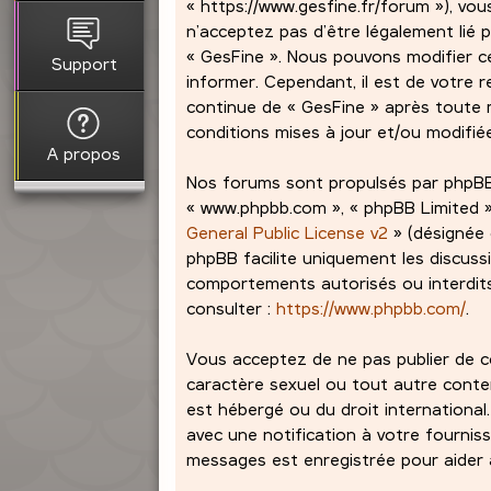
« https://www.gesfine.fr/forum »), vou
n’acceptez pas d’être légalement lié p
« GesFine ». Nous pouvons modifier c
Support
informer. Cependant, il est de votre r
continue de « GesFine » après toute m
conditions mises à jour et/ou modifié
A propos
Nos forums sont propulsés par phpBB (dé
« www.phpbb.com », « phpBB Limited »,
General Public License v2
» (désignée 
phpBB facilite uniquement les discuss
comportements autorisés ou interdits 
consulter :
https://www.phpbb.com/
.
Vous acceptez de ne pas publier de co
caractère sexuel ou tout autre contenu
est hébergé ou du droit international
avec une notification à votre fourniss
messages est enregistrée pour aider à