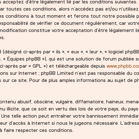
s acceptez d’être légalement lié par les conditions suivantes.
ar toutes ces conditions, alors n’accédez pas et/ou n’utilise
es conditions à tout moment et ferons tout notre possible 
esponsabilité de vérifier ce document régulièrement, car votre
odification constitue votre acceptation d’être légalement lié
es.
signé ci-après par « ils », « eux », « leur », « logiciel phpBB
 « Équipes phpBB »), qui est une solution de forum publiée s
ci-après par « GPL ») et téléchargeable depuis
www.phpbb.c
ions sur Internet ; phpBB Limited n’est pas responsable du 
sur ce site. Pour de plus amples informations au sujet de ph
ntenu abusif, obscène, vulgaire, diffamatoire, haineux, mena
 illicite, que ce soit en vertu des lois de votre pays, du pay
. Une telle action peut entraîner votre bannissement immédi
eur d’accès à Internet si nous le jugeons nécessaire. L’adress
 faire respecter ces conditions.