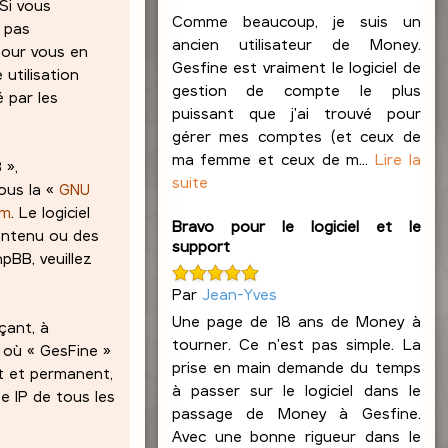
 Si vous
Comme beaucoup, je suis un
z pas
ancien utilisateur de Money.
pour vous en
Gesfine est vraiment le logiciel de
 utilisation
gestion de compte le plus
 par les
puissant que j'ai trouvé pour
gérer mes comptes (et ceux de
ma femme et ceux de m...
Lire la
 »,
suite
ous la «
GNU
om
. Le logiciel
Bravo pour le logiciel et le
contenu ou des
support
pBB, veuillez
Par
Jean-Yves
Une page de 18 ans de Money à
çant, à
tourner. Ce n'est pas simple. La
s où « GesFine »
prise en main demande du temps
at et permanent,
à passer sur le logiciel dans le
e IP de tous les
passage de Money à Gesfine.
Avec une bonne rigueur dans le