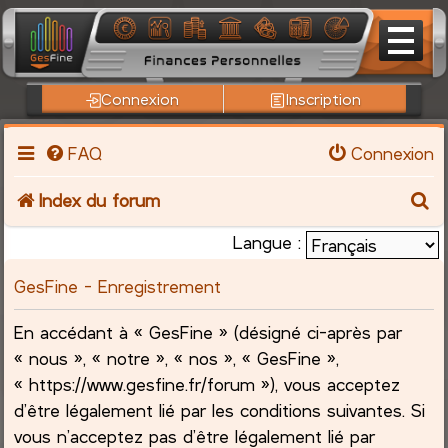
Connexion
Inscription
FAQ
Connexion
R
Index du forum
e
Langue :
c
GesFine - Enregistrement
h
En accédant à « GesFine » (désigné ci-après par
« nous », « notre », « nos », « GesFine »,
e
« https://www.gesfine.fr/forum »), vous acceptez
r
d’être légalement lié par les conditions suivantes. Si
vous n’acceptez pas d’être légalement lié par
c