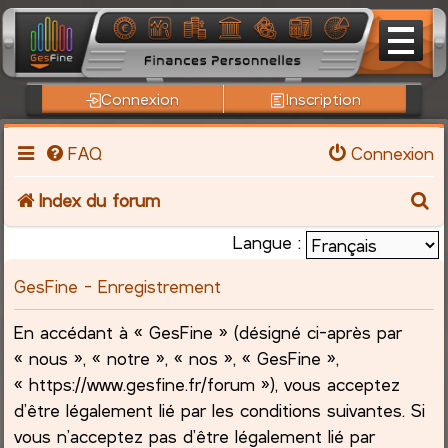
Connexion
Inscription
FAQ
Connexion
R
Index du forum
e
Langue :
c
GesFine - Enregistrement
h
En accédant à « GesFine » (désigné ci-après par
« nous », « notre », « nos », « GesFine »,
e
« https://www.gesfine.fr/forum »), vous acceptez
r
d’être légalement lié par les conditions suivantes. Si
vous n’acceptez pas d’être légalement lié par
c