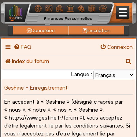
Connexion
Inscription
FAQ
Connexion
R
Index du forum
e
Langue :
c
GesFine - Enregistrement
h
En accédant à « GesFine » (désigné ci-après par
« nous », « notre », « nos », « GesFine »,
e
« https://www.gesfine.fr/forum »), vous acceptez
r
d’être légalement lié par les conditions suivantes. Si
vous n’acceptez pas d’être légalement lié par
c