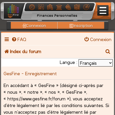
Connexion
Inscription
FAQ
Connexion
R
Index du forum
e
Langue :
c
GesFine - Enregistrement
h
En accédant à « GesFine » (désigné ci-après par
« nous », « notre », « nos », « GesFine »,
e
« https://www.gesfine.fr/forum »), vous acceptez
r
d’être légalement lié par les conditions suivantes. Si
vous n’acceptez pas d’être légalement lié par
c