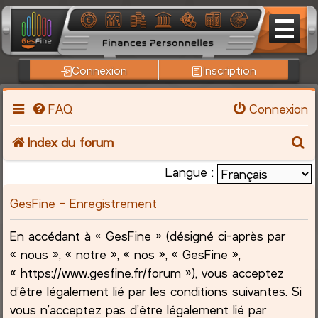
Connexion
Inscription
FAQ
Connexion
R
Index du forum
e
Langue :
c
GesFine - Enregistrement
h
En accédant à « GesFine » (désigné ci-après par
« nous », « notre », « nos », « GesFine »,
e
« https://www.gesfine.fr/forum »), vous acceptez
r
d’être légalement lié par les conditions suivantes. Si
vous n’acceptez pas d’être légalement lié par
c