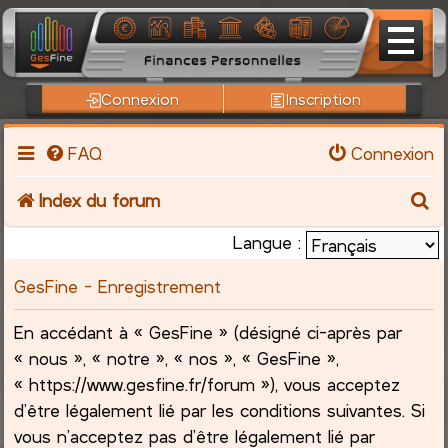
Connexion
Inscription
FAQ
Connexion
R
Index du forum
e
Langue :
c
GesFine - Enregistrement
h
En accédant à « GesFine » (désigné ci-après par
« nous », « notre », « nos », « GesFine »,
e
« https://www.gesfine.fr/forum »), vous acceptez
r
d’être légalement lié par les conditions suivantes. Si
vous n’acceptez pas d’être légalement lié par
c