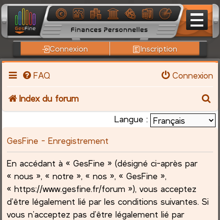
Connexion
Inscription
FAQ
Connexion
R
Index du forum
e
Langue :
c
GesFine - Enregistrement
h
En accédant à « GesFine » (désigné ci-après par
« nous », « notre », « nos », « GesFine »,
e
« https://www.gesfine.fr/forum »), vous acceptez
r
d’être légalement lié par les conditions suivantes. Si
vous n’acceptez pas d’être légalement lié par
c