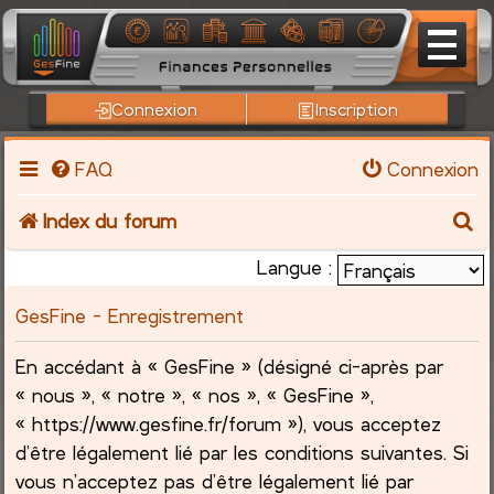
Connexion
Inscription
FAQ
Connexion
R
Index du forum
e
Langue :
c
GesFine - Enregistrement
h
En accédant à « GesFine » (désigné ci-après par
« nous », « notre », « nos », « GesFine »,
e
« https://www.gesfine.fr/forum »), vous acceptez
r
d’être légalement lié par les conditions suivantes. Si
vous n’acceptez pas d’être légalement lié par
c