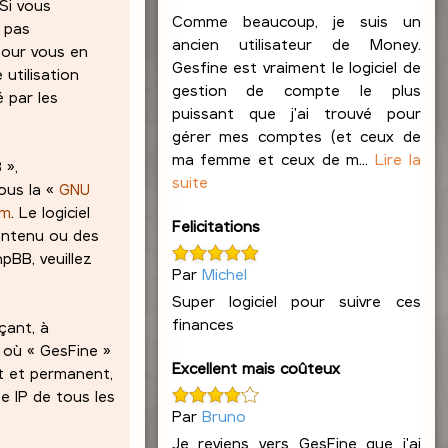
 Si vous
Comme beaucoup, je suis un
z pas
ancien utilisateur de Money.
pour vous en
Gesfine est vraiment le logiciel de
 utilisation
gestion de compte le plus
 par les
puissant que j'ai trouvé pour
gérer mes comptes (et ceux de
ma femme et ceux de m...
Lire la
 »,
suite
ous la «
GNU
om
. Le logiciel
Felicitations
contenu ou des
pBB, veuillez
Par
Michel
Super logiciel pour suivre ces
finances
çant, à
s où « GesFine »
Excellent mais coûteux
at et permanent,
e IP de tous les
Par
Bruno
Je reviens vers GesFine que j'ai