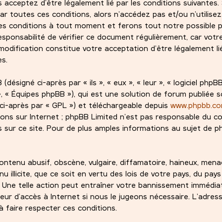
s acceptez d’être légalement lié par les conditions suivantes.
ar toutes ces conditions, alors n’accédez pas et/ou n’utilise
es conditions à tout moment et ferons tout notre possible 
esponsabilité de vérifier ce document régulièrement, car votre
odification constitue votre acceptation d’être légalement lié
es.
signé ci-après par « ils », « eux », « leur », « logiciel phpBB
 « Équipes phpBB »), qui est une solution de forum publiée s
ci-après par « GPL ») et téléchargeable depuis
www.phpbb.c
ions sur Internet ; phpBB Limited n’est pas responsable du 
sur ce site. Pour de plus amples informations au sujet de ph
ntenu abusif, obscène, vulgaire, diffamatoire, haineux, mena
 illicite, que ce soit en vertu des lois de votre pays, du pay
. Une telle action peut entraîner votre bannissement immédi
eur d’accès à Internet si nous le jugeons nécessaire. L’adress
 faire respecter ces conditions.