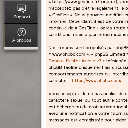
« https://www.gesfine.fr/forum »), vou
n’acceptez pas d’être légalement lié p
« GesFine ». Nous pouvons modifier c
Support
informer. Cependant, il est de votre r
continue de « GesFine » après toute m
conditions mises à jour et/ou modifié
A propos
Nos forums sont propulsés par phpBB (dé
« www.phpbb.com », « phpBB Limited »,
General Public License v2
» (désignée 
phpBB facilite uniquement les discuss
comportements autorisés ou interdits 
consulter :
https://www.phpbb.com/
.
Vous acceptez de ne pas publier de co
caractère sexuel ou tout autre contenu
est hébergé ou du droit international
avec une notification à votre fourniss
messages est enregistrée pour aider à