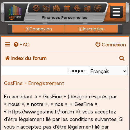
Connexion
Inscription
FAQ
Connexion
R
Index du forum
e
Langue :
c
GesFine - Enregistrement
h
En accédant à « GesFine » (désigné ci-après par
« nous », « notre », « nos », « GesFine »,
e
« https://www.gesfine.fr/forum »), vous acceptez
r
d’être légalement lié par les conditions suivantes. Si
vous n’acceptez pas d’être légalement lié par
c