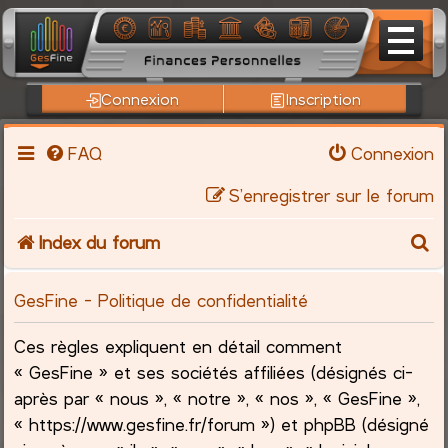
Connexion
Inscription
FAQ
Connexion
S’enregistrer sur le forum
R
Index du forum
e
GesFine - Politique de confidentialité
c
Ces règles expliquent en détail comment
h
« GesFine » et ses sociétés affiliées (désignés ci-
après par « nous », « notre », « nos », « GesFine »,
e
« https://www.gesfine.fr/forum ») et phpBB (désigné
r