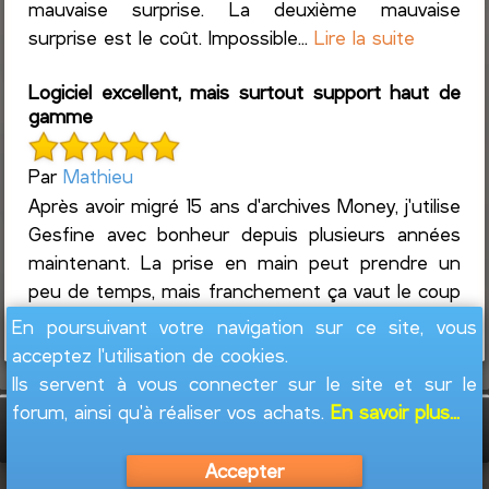
mauvaise surprise. La deuxième mauvaise
surprise est le coût. Impossible...
Lire la suite
Logiciel excellent, mais surtout support haut de
gamme
Par
Mathieu
Après avoir migré 15 ans d'archives Money, j'utilise
Gesfine avec bonheur depuis plusieurs années
maintenant. La prise en main peut prendre un
peu de temps, mais franchement ça vaut le coup
de s...
Lire la suite
En poursuivant votre navigation sur ce site, vous
acceptez l'utilisation de cookies.
Ils servent à vous connecter sur le site et sur le
forum, ainsi qu'à réaliser vos achats.
En savoir plus...
GesFine - Copyright © 2008 - 2026
Jacques
Leblond
Accepter