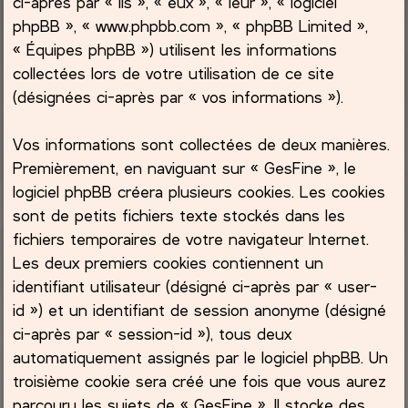
ci-après par « ils », « eux », « leur », « logiciel
phpBB », « www.phpbb.com », « phpBB Limited »,
c
« Équipes phpBB ») utilisent les informations
collectées lors de votre utilisation de ce site
h
(désignées ci-après par « vos informations »).
e
Vos informations sont collectées de deux manières.
r
Premièrement, en naviguant sur « GesFine », le
logiciel phpBB créera plusieurs cookies. Les cookies
sont de petits fichiers texte stockés dans les
fichiers temporaires de votre navigateur Internet.
Les deux premiers cookies contiennent un
identifiant utilisateur (désigné ci-après par « user-
id ») et un identifiant de session anonyme (désigné
ci-après par « session-id »), tous deux
automatiquement assignés par le logiciel phpBB. Un
troisième cookie sera créé une fois que vous aurez
parcouru les sujets de « GesFine ». Il stocke des