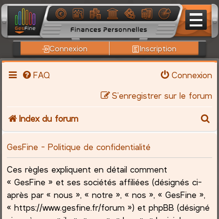
Connexion
Inscription
FAQ
Connexion
S’enregistrer sur le forum
R
Index du forum
e
GesFine - Politique de confidentialité
c
Ces règles expliquent en détail comment
h
« GesFine » et ses sociétés affiliées (désignés ci-
après par « nous », « notre », « nos », « GesFine »,
e
« https://www.gesfine.fr/forum ») et phpBB (désigné
r