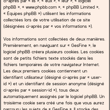
ci-après par « ils », « eux », « leur », « logiciel
phpBB », « www.phpbb.com », « phpBB Limited »,
c
« Équipes phpBB ») utilisent les informations
collectées lors de votre utilisation de ce site
h
(désignées ci-après par « vos informations »).
e
Vos informations sont collectées de deux manières.
r
Premièrement, en naviguant sur « GesFine », le
logiciel phpBB créera plusieurs cookies. Les cookies
sont de petits fichiers texte stockés dans les
fichiers temporaires de votre navigateur Internet.
Les deux premiers cookies contiennent un
identifiant utilisateur (désigné ci-après par « user-
id ») et un identifiant de session anonyme (désigné
ci-après par « session-id »), tous deux
automatiquement assignés par le logiciel phpBB. Un
troisième cookie sera créé une fois que vous aurez
parcouru les sujets de « GesFine ». Il stocke des