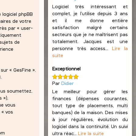
Logiciel très intéressant et
complet, je l'utilise depuis 3 ans
 logiciel phpBB
et il me donne entière
raires de votre
satisfaction malgré certains
rès par « user-
secteurs que je ne maîtrisent pas
atiquement
totalement. Jacques est une
sujets de
personne très access...
Lire la
érience
suite
Exceptionnel
sur « GesFine ».
.
Par
Didier
nous soumettez.
Le meilleur pour gérer les
 »),
finances (dépenses courantes,
ue vous
tout type de placements, multi
 « vos
banques) de la maison. Des mises
à jour régulières, évolution du
logiciel dans la continuité. Un suivi
nom
ultra réac...
Lire la suite