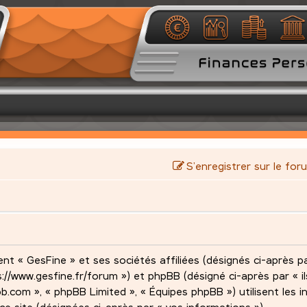
S’enregistrer sur le for
nt « GesFine » et ses sociétés affiliées (désignés ci-après pa
s://www.gesfine.fr/forum ») et phpBB (désigné ci-après par « ils
pbb.com », « phpBB Limited », « Équipes phpBB ») utilisent les 
 ce site (désignées ci-après par « vos informations »).