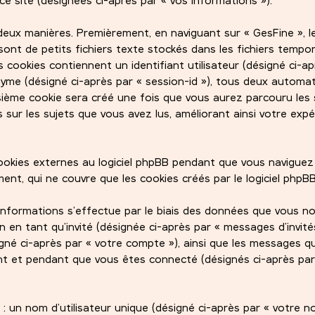
eux manières. Premièrement, en naviguant sur « GesFine », le
sont de petits fichiers texte stockés dans les fichiers tempo
 cookies contiennent un identifiant utilisateur (désigné ci-ap
onyme (désigné ci-après par « session-id »), tous deux autom
oisième cookie sera créé une fois que vous aurez parcouru les 
s sur les sujets que vous avez lus, améliorant ainsi votre exp
kies externes au logiciel phpBB pendant que vous naviguez 
nt, qui ne couvre que les cookies créés par le logiciel phpBB
informations s’effectue par le biais des données que vous 
ion en tant qu’invité (désignée ci-après par « messages d’invités
igné ci-après par « votre compte »), ainsi que les messages q
t et pendant que vous êtes connecté (désignés ci-après par
 un nom d’utilisateur unique (désigné ci-après par « votre 