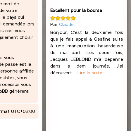
re mot de
Excellent pour la bourse
 de votre
 le pays qui
el demandée lors
Par
Claude
es cas, vous
Bonjour, C'est la deuxième fois
alement choisir
que je fais appel à Gesfine suite
à une manipulation hasardeuse
de ma part. Les deux fois,
us vous
Jacques LEBLOND m'a dépanné
de passe est la
dans la demi journée. J'ai
ersonne affiliée
découvert ...
Lire la suite
oubliez, vous
 processus vous
phpBB générera
ormat
UTC+02:00