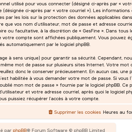
sonnel utilisé pour vous connecter (désigné ci-après par « vot
de (désignée ci-après par « votre courriel »). Les informations
 par les lois sur la protection des données applicables dans
e que vos nom d’utilisateur, mot de passe et adresse courri
ire ou facultative, à la discrétion de « GesFine ». Dans tous l
de votre compte sont affichées publiquement. Vous pouvez ég
rés automatiquement par le logiciel phpBB.
age à sens unique) pour garantir sa sécurité. Cependant, no
 même mot de passe sur plusieurs sites Internet. Votre mot 
veuillez donc le conserver précieusement. En aucun cas, une p
n’est habilitée à vous demander votre mot de passe. Si vous l’
ai oublié mon mot de passe » fournie par le logiciel phpBB. Ce
ilisateur et votre adresse courriel, après quoi le logiciel 
s puissiez récupérer l’accès à votre compte.
Supprimer les cookies
Heures au f
pé par
phpBB
® Forum Software © phpBB Limited