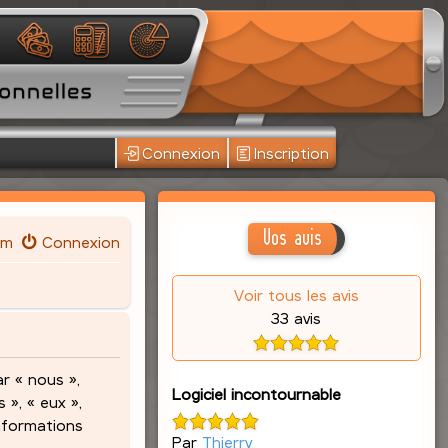
Connexion
Inscription
Vos avis
um
Connexion
Voir tous les avis
33 avis
r « nous »,
Logiciel incontournable
 », « eux »,
informations
Par
Thierry