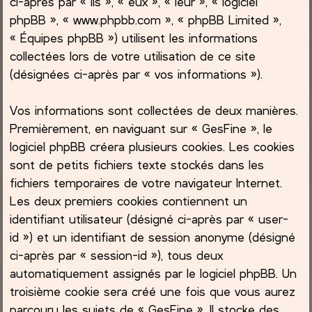
ci-après par « ils », « eux », « leur », « logiciel
phpBB », « www.phpbb.com », « phpBB Limited »,
c
« Équipes phpBB ») utilisent les informations
collectées lors de votre utilisation de ce site
h
(désignées ci-après par « vos informations »).
e
Vos informations sont collectées de deux manières.
r
Premièrement, en naviguant sur « GesFine », le
logiciel phpBB créera plusieurs cookies. Les cookies
sont de petits fichiers texte stockés dans les
fichiers temporaires de votre navigateur Internet.
Les deux premiers cookies contiennent un
identifiant utilisateur (désigné ci-après par « user-
id ») et un identifiant de session anonyme (désigné
ci-après par « session-id »), tous deux
automatiquement assignés par le logiciel phpBB. Un
troisième cookie sera créé une fois que vous aurez
parcouru les sujets de « GesFine ». Il stocke des