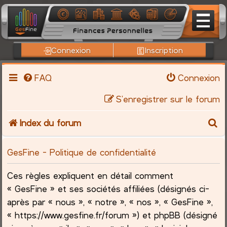
Connexion
Inscription
FAQ
Connexion
S’enregistrer sur le forum
R
Index du forum
e
GesFine - Politique de confidentialité
c
Ces règles expliquent en détail comment
h
« GesFine » et ses sociétés affiliées (désignés ci-
après par « nous », « notre », « nos », « GesFine »,
e
« https://www.gesfine.fr/forum ») et phpBB (désigné
r