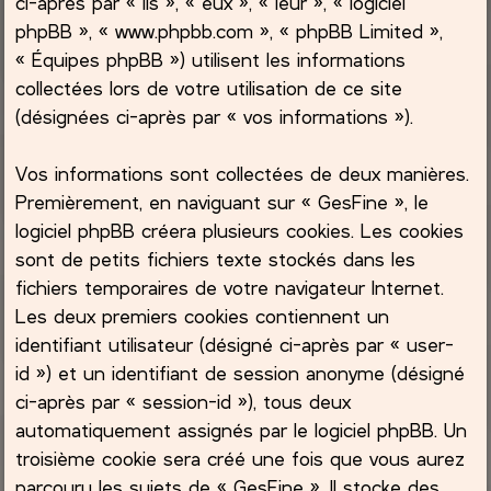
ci-après par « ils », « eux », « leur », « logiciel
phpBB », « www.phpbb.com », « phpBB Limited »,
c
« Équipes phpBB ») utilisent les informations
collectées lors de votre utilisation de ce site
h
(désignées ci-après par « vos informations »).
e
Vos informations sont collectées de deux manières.
r
Premièrement, en naviguant sur « GesFine », le
logiciel phpBB créera plusieurs cookies. Les cookies
sont de petits fichiers texte stockés dans les
fichiers temporaires de votre navigateur Internet.
Les deux premiers cookies contiennent un
identifiant utilisateur (désigné ci-après par « user-
id ») et un identifiant de session anonyme (désigné
ci-après par « session-id »), tous deux
automatiquement assignés par le logiciel phpBB. Un
troisième cookie sera créé une fois que vous aurez
parcouru les sujets de « GesFine ». Il stocke des