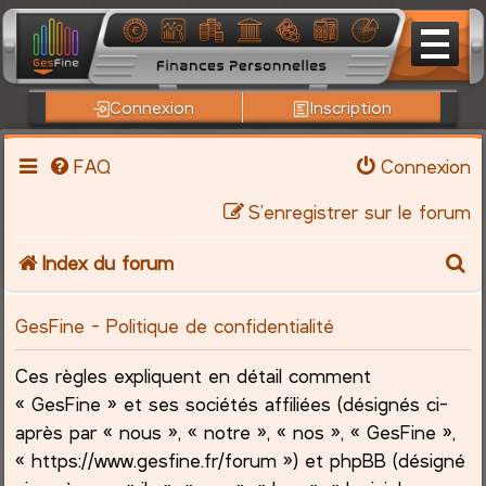
Connexion
Inscription
FAQ
Connexion
S’enregistrer sur le forum
R
Index du forum
e
GesFine - Politique de confidentialité
c
Ces règles expliquent en détail comment
h
« GesFine » et ses sociétés affiliées (désignés ci-
après par « nous », « notre », « nos », « GesFine »,
e
« https://www.gesfine.fr/forum ») et phpBB (désigné
r