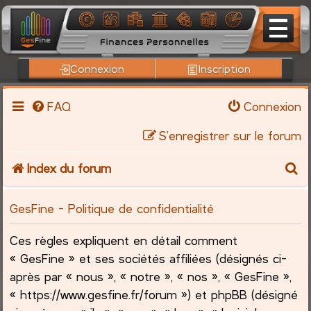
Connexion
Inscription
FAQ
Connexion
S’enregistrer sur le forum
R
Index du forum
e
GesFine - Politique de confidentialité
c
Ces règles expliquent en détail comment
h
« GesFine » et ses sociétés affiliées (désignés ci-
après par « nous », « notre », « nos », « GesFine »,
e
« https://www.gesfine.fr/forum ») et phpBB (désigné
r