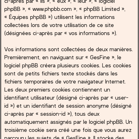
ci-après par « ils », « eux », « leur », « logiciel
phpBB », « www.phpbb.com », « phpBB Limited »,
c
« Équipes phpBB ») utilisent les informations
collectées lors de votre utilisation de ce site
h
(désignées ci-après par « vos informations »).
e
Vos informations sont collectées de deux manières.
r
Premièrement, en naviguant sur « GesFine », le
logiciel phpBB créera plusieurs cookies. Les cookies
sont de petits fichiers texte stockés dans les
fichiers temporaires de votre navigateur Internet.
Les deux premiers cookies contiennent un
identifiant utilisateur (désigné ci-après par « user-
id ») et un identifiant de session anonyme (désigné
ci-après par « session-id »), tous deux
automatiquement assignés par le logiciel phpBB. Un
troisième cookie sera créé une fois que vous aurez
parcouru les sujets de « GesFine ». Il stocke des