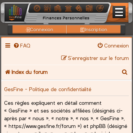
Connexion
Inscription
FAQ
Connexion
S’enregistrer sur le forum
R
Index du forum
e
GesFine - Politique de confidentialité
c
Ces règles expliquent en détail comment
h
« GesFine » et ses sociétés affiliées (désignés ci-
après par « nous », « notre », « nos », « GesFine »,
e
« https://www.gesfine.fr/forum ») et phpBB (désigné
r