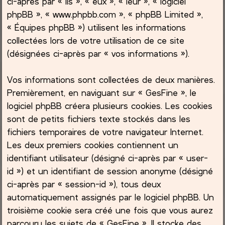
ci-après par « ils », « eux », « leur », « logiciel
phpBB », « www.phpbb.com », « phpBB Limited »,
c
« Équipes phpBB ») utilisent les informations
collectées lors de votre utilisation de ce site
h
(désignées ci-après par « vos informations »).
e
Vos informations sont collectées de deux manières.
r
Premièrement, en naviguant sur « GesFine », le
logiciel phpBB créera plusieurs cookies. Les cookies
sont de petits fichiers texte stockés dans les
fichiers temporaires de votre navigateur Internet.
Les deux premiers cookies contiennent un
identifiant utilisateur (désigné ci-après par « user-
id ») et un identifiant de session anonyme (désigné
ci-après par « session-id »), tous deux
automatiquement assignés par le logiciel phpBB. Un
troisième cookie sera créé une fois que vous aurez
parcouru les sujets de « GesFine ». Il stocke des