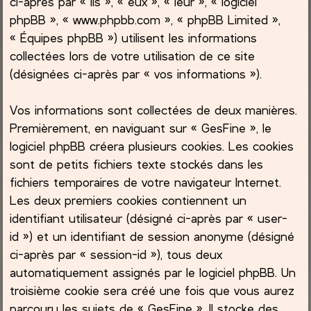
ci-après par « ils », « eux », « leur », « logiciel
phpBB », « www.phpbb.com », « phpBB Limited »,
c
« Équipes phpBB ») utilisent les informations
collectées lors de votre utilisation de ce site
h
(désignées ci-après par « vos informations »).
e
Vos informations sont collectées de deux manières.
r
Premièrement, en naviguant sur « GesFine », le
logiciel phpBB créera plusieurs cookies. Les cookies
sont de petits fichiers texte stockés dans les
fichiers temporaires de votre navigateur Internet.
Les deux premiers cookies contiennent un
identifiant utilisateur (désigné ci-après par « user-
id ») et un identifiant de session anonyme (désigné
ci-après par « session-id »), tous deux
automatiquement assignés par le logiciel phpBB. Un
troisième cookie sera créé une fois que vous aurez
parcouru les sujets de « GesFine ». Il stocke des