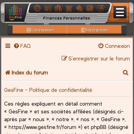
Connexion
Inscription
FAQ
Connexion
S’enregistrer sur le forum
R
Index du forum
e
GesFine - Politique de confidentialité
c
Ces règles expliquent en détail comment
h
« GesFine » et ses sociétés affiliées (désignés ci-
après par « nous », « notre », « nos », « GesFine »,
e
« https://www.gesfine.fr/forum ») et phpBB (désigné
r