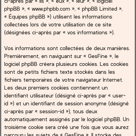
ci-après par « ils », « eux », « leur », « logiciel
phpBB », « www.phpbb.com », « phpBB Limited »,
c
« Équipes phpBB ») utilisent les informations
collectées lors de votre utilisation de ce site
h
(désignées ci-après par « vos informations »).
e
Vos informations sont collectées de deux manières.
r
Premièrement, en naviguant sur « GesFine », le
logiciel phpBB créera plusieurs cookies. Les cookies
sont de petits fichiers texte stockés dans les
fichiers temporaires de votre navigateur Internet.
Les deux premiers cookies contiennent un
identifiant utilisateur (désigné ci-après par « user-
id ») et un identifiant de session anonyme (désigné
ci-après par « session-id »), tous deux
automatiquement assignés par le logiciel phpBB. Un
troisième cookie sera créé une fois que vous aurez
parcouru les sujets de « GesFine ». Il stocke des