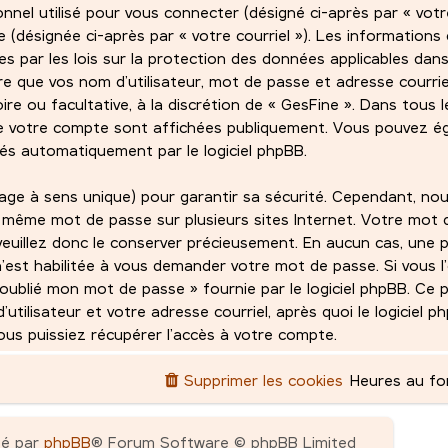
sonnel utilisé pour vous connecter (désigné ci-après par « vot
de (désignée ci-après par « votre courriel »). Les informations
 par les lois sur la protection des données applicables dans
e que vos nom d’utilisateur, mot de passe et adresse courri
ire ou facultative, à la discrétion de « GesFine ». Dans tous l
de votre compte sont affichées publiquement. Vous pouvez ég
rés automatiquement par le logiciel phpBB.
age à sens unique) pour garantir sa sécurité. Cependant, no
 même mot de passe sur plusieurs sites Internet. Votre mot 
veuillez donc le conserver précieusement. En aucun cas, une p
n’est habilitée à vous demander votre mot de passe. Si vous l’
ai oublié mon mot de passe » fournie par le logiciel phpBB. Ce
ilisateur et votre adresse courriel, après quoi le logiciel 
s puissiez récupérer l’accès à votre compte.
Supprimer les cookies
Heures au f
pé par
phpBB
® Forum Software © phpBB Limited