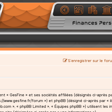
S’enregistrer sur le for
nt « GesFine » et ses sociétés affiliées (désignés ci-après pa
s://www.gesfine.fr/forum ») et phpBB (désigné ci-après par « ils
pbb.com », « phpBB Limited », « Équipes phpBB ») utilisent les 
 ce site (désignées ci-après par « vos informations »).