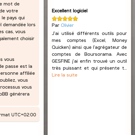
re mot de
Excellent logiciel
 de votre
 le pays qui
el demandée lors
Par
Olivier
es cas, vous
J'ai utilisé différents outils pour
alement choisir
mes comptes (Excel, Money
Quicken) ainsi que l'agrégateur de
comptes de Boursorama. Avec
us vous
GESFINE j'ai enfin trouvé un outil
de passe est la
très puissant et qui présente t...
ersonne affiliée
Lire la suite
oubliez, vous
 processus vous
phpBB générera
ormat
UTC+02:00