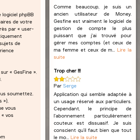
Comme beaucoup, je suis un
ancien utilisateur de Money.
 logiciel phpBB
Gesfine est vraiment le logiciel de
raires de votre
gestion de compte le plus
rès par « user-
puissant que j'ai trouvé pour
atiquement
gérer mes comptes (et ceux de
sujets de
ma femme et ceux de m...
Lire la
érience
suite
Trop cher !!!
sur « GesFine ».
.
Par
Serge
nous soumettez.
Application qui semble adaptée à
 »),
un usage réservé aux particuliers.
ue vous
Cependant, le principe de
 « vos
l'abonnement particulièrement
couteux est dissuasif. Je suis
conscient qu'il faut bien que tout
nom
le mo...
Lire la suite