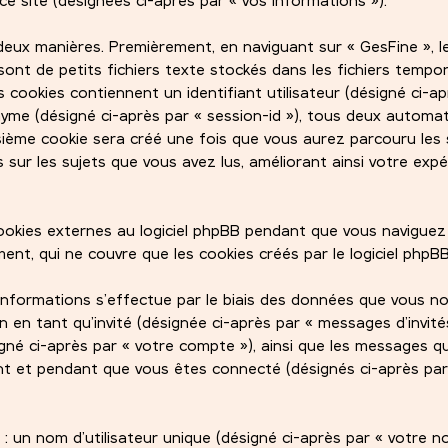
eux manières. Premièrement, en naviguant sur « GesFine », le
sont de petits fichiers texte stockés dans les fichiers tempo
 cookies contiennent un identifiant utilisateur (désigné ci-ap
onyme (désigné ci-après par « session-id »), tous deux autom
oisième cookie sera créé une fois que vous aurez parcouru les 
s sur les sujets que vous avez lus, améliorant ainsi votre exp
kies externes au logiciel phpBB pendant que vous naviguez 
nt, qui ne couvre que les cookies créés par le logiciel phpBB
informations s’effectue par le biais des données que vous 
ion en tant qu’invité (désignée ci-après par « messages d’invités
igné ci-après par « votre compte »), ainsi que les messages q
t et pendant que vous êtes connecté (désignés ci-après par
 un nom d’utilisateur unique (désigné ci-après par « votre 