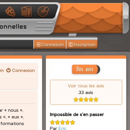
Connexion
Inscription
Vos avis
um
Connexion
Voir tous les avis
33 avis
r « nous »,
Impossible de s'en passer
 », « eux »,
informations
Par
Eric