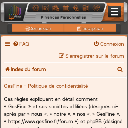
Connexion
Inscription
FAQ
Connexion
S’enregistrer sur le forum
R
Index du forum
e
GesFine - Politique de confidentialité
c
Ces règles expliquent en détail comment
h
« GesFine » et ses sociétés affiliées (désignés ci-
après par « nous », « notre », « nos », « GesFine »,
e
« https://www.gesfine.fr/forum ») et phpBB (désigné
r