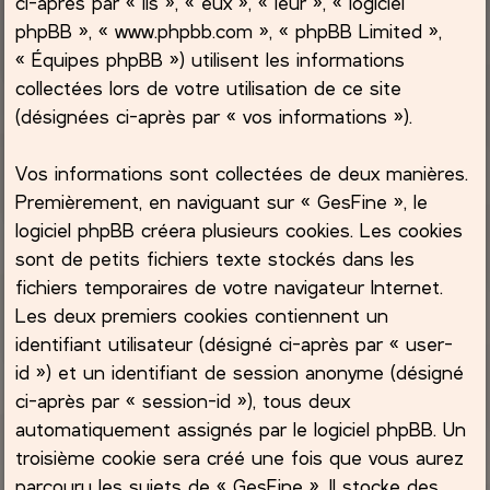
ci-après par « ils », « eux », « leur », « logiciel
phpBB », « www.phpbb.com », « phpBB Limited »,
c
« Équipes phpBB ») utilisent les informations
collectées lors de votre utilisation de ce site
h
(désignées ci-après par « vos informations »).
e
Vos informations sont collectées de deux manières.
r
Premièrement, en naviguant sur « GesFine », le
logiciel phpBB créera plusieurs cookies. Les cookies
sont de petits fichiers texte stockés dans les
fichiers temporaires de votre navigateur Internet.
Les deux premiers cookies contiennent un
identifiant utilisateur (désigné ci-après par « user-
id ») et un identifiant de session anonyme (désigné
ci-après par « session-id »), tous deux
automatiquement assignés par le logiciel phpBB. Un
troisième cookie sera créé une fois que vous aurez
parcouru les sujets de « GesFine ». Il stocke des