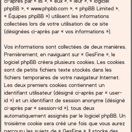
ci-après par « ils », « eux », « leur », « logiciel
phpBB », « www.phpbb.com », « phpBB Limited »,
c
« Équipes phpBB ») utilisent les informations
collectées lors de votre utilisation de ce site
h
(désignées ci-après par « vos informations »).
e
Vos informations sont collectées de deux manières.
r
Premièrement, en naviguant sur « GesFine », le
logiciel phpBB créera plusieurs cookies. Les cookies
sont de petits fichiers texte stockés dans les
fichiers temporaires de votre navigateur Internet.
Les deux premiers cookies contiennent un
identifiant utilisateur (désigné ci-après par « user-
id ») et un identifiant de session anonyme (désigné
ci-après par « session-id »), tous deux
automatiquement assignés par le logiciel phpBB. Un
troisième cookie sera créé une fois que vous aurez
parcouru les sujets de « GesFine ». Il stocke des