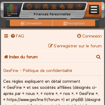
Connexion
Inscription
FAQ
Connexion
S’enregistrer sur le forum
R
Index du forum
e
GesFine - Politique de confidentialité
c
Ces règles expliquent en détail comment
h
« GesFine » et ses sociétés affiliées (désignés ci-
après par « nous », « notre », « nos », « GesFine »,
e
« https://www.gesfine.fr/forum ») et phpBB (désigné
r